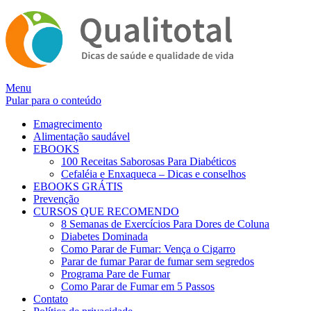
Alternar
Menu
navegação
Pular para o conteúdo
Emagrecimento
Alimentação saudável
EBOOKS
100 Receitas Saborosas Para Diabéticos
Cefaléia e Enxaqueca – Dicas e conselhos
EBOOKS GRÁTIS
Prevenção
CURSOS QUE RECOMENDO
8 Semanas de Exercícios Para Dores de Coluna
Diabetes Dominada
Como Parar de Fumar: Vença o Cigarro
Parar de fumar Parar de fumar sem segredos
Programa Pare de Fumar
Como Parar de Fumar em 5 Passos
Contato