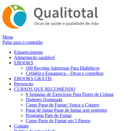
Alternar
Menu
navegação
Pular para o conteúdo
Emagrecimento
Alimentação saudável
EBOOKS
100 Receitas Saborosas Para Diabéticos
Cefaléia e Enxaqueca – Dicas e conselhos
EBOOKS GRÁTIS
Prevenção
CURSOS QUE RECOMENDO
8 Semanas de Exercícios Para Dores de Coluna
Diabetes Dominada
Como Parar de Fumar: Vença o Cigarro
Parar de fumar Parar de fumar sem segredos
Programa Pare de Fumar
Como Parar de Fumar em 5 Passos
Contato