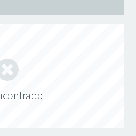
ncontrado