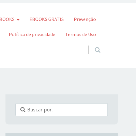
BOOKS
EBOOKS GRÁTIS
Prevenção
Política de privacidade
Termos de Uso