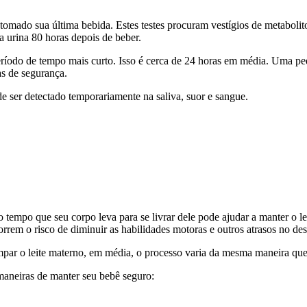
omado sua última bebida. Estes testes procuram vestígios de metabolito
 urina 80 horas depois de beber.
um período de tempo mais curto. Isso é cerca de 24 horas em média. U
as de segurança.
 ser detectado temporariamente na saliva, suor e sangue.
 tempo que seu corpo leva para se livrar dele pode ajudar a manter o 
rem o risco de diminuir as habilidades motoras e outros atrasos no de
impar o leite materno, em média, o processo varia da mesma maneira q
maneiras de manter seu bebê seguro: