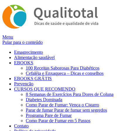
Alternar
Menu
navegação
Pular para o conteúdo
Emagrecimento
Alimentação saudável
EBOOKS
100 Receitas Saborosas Para Diabéticos
Cefaléia e Enxaqueca – Dicas e conselhos
EBOOKS GRÁTIS
Prevenção
CURSOS QUE RECOMENDO
8 Semanas de Exercícios Para Dores de Coluna
Diabetes Dominada
Como Parar de Fumar: Vença o Cigarro
Parar de fumar Parar de fumar sem segredos
Programa Pare de Fumar
Como Parar de Fumar em 5 Passos
Contato