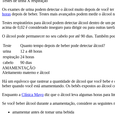
Testes de urina X respiração
Os exames de urina podem detectar o álcool muito depois de você ter t
horas
depois de beber. Testes mais avançados podem medir o álcool na
Testes respiratórios para álcool podem detectar álcool dentro de 
acima de 0,02 é considerado inseguro para dirigir ou para outras taref
O álcool pode permanecer no seu cabelo por até 90 dias. Também pode
Teste
Quanto tempo depois de beber pode detectar álcool?
urina
12 a 48 horas
respiração
24 horas
cabelo
90 dias
AMAMENTAÇÃO
Aleitamento materno e álcool
Há um equívoco que rastrear a quantidade de álcool que você bebe e o
beber quando você está amamentando. Os bebês expostos ao álcool cor
Enquanto a
Clínica Mayo
diz que o álcool leva algumas horas para l
Se você beber álcool durante a amamentação, considere as seguintes 
amamentar antes de tomar uma bebida