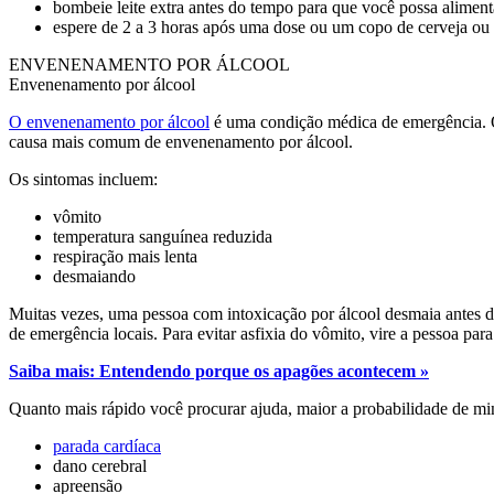
bombeie leite extra antes do tempo para que você possa aliment
espere de 2 a 3 horas após uma dose ou um copo de cerveja o
ENVENENAMENTO POR ÁLCOOL
Envenenamento por álcool
O envenenamento por álcool
é uma condição médica de emergência. O
causa mais comum de envenenamento por álcool.
Os sintomas incluem:
vômito
temperatura sanguínea reduzida
respiração mais lenta
desmaiando
Muitas vezes, uma pessoa com intoxicação por álcool desmaia antes de
de emergência locais. Para evitar asfixia do vômito, vire a pessoa p
Saiba mais: Entendendo porque os apagões acontecem »
Quanto mais rápido você procurar ajuda, maior a probabilidade de mi
parada cardíaca
dano cerebral
apreensão