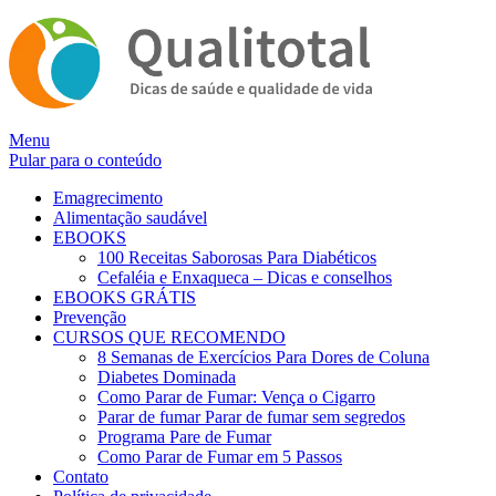
Alternar
Menu
navegação
Pular para o conteúdo
Emagrecimento
Alimentação saudável
EBOOKS
100 Receitas Saborosas Para Diabéticos
Cefaléia e Enxaqueca – Dicas e conselhos
EBOOKS GRÁTIS
Prevenção
CURSOS QUE RECOMENDO
8 Semanas de Exercícios Para Dores de Coluna
Diabetes Dominada
Como Parar de Fumar: Vença o Cigarro
Parar de fumar Parar de fumar sem segredos
Programa Pare de Fumar
Como Parar de Fumar em 5 Passos
Contato