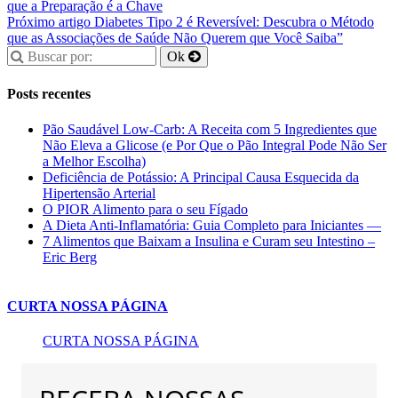
que a Preparação é a Chave
Próximo artigo
Diabetes Tipo 2 é Reversível: Descubra o Método
que as Associações de Saúde Não Querem que Você Saiba”
Posts recentes
Pão Saudável Low-Carb: A Receita com 5 Ingredientes que
Não Eleva a Glicose (e Por Que o Pão Integral Pode Não Ser
a Melhor Escolha)
Deficiência de Potássio: A Principal Causa Esquecida da
Hipertensão Arterial
O PIOR Alimento para o seu Fígado
A Dieta Anti-Inflamatória: Guia Completo para Iniciantes —
7 Alimentos que Baixam a Insulina e Curam seu Intestino –
Eric Berg
CURTA NOSSA PÁGINA
CURTA NOSSA PÁGINA