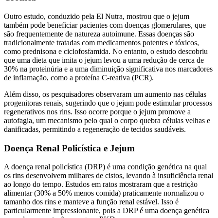
Outro estudo, conduzido pela El Nutra, mostrou que o jejum
também pode beneficiar pacientes com doenças glomerulares, que
são frequentemente de natureza autoimune. Essas doenças são
tradicionalmente tratadas com medicamentos potentes e tóxicos,
como prednisona e ciclofosfamida. No entanto, o estudo descobriu
que uma dieta que imita o jejum levou a uma redução de cerca de
30% na proteinúria e a uma diminuição significativa nos marcadores
de inflamação, como a proteína C-reativa (PCR).
Além disso, os pesquisadores observaram um aumento nas células
progenitoras renais, sugerindo que o jejum pode estimular processos
regenerativos nos rins. Isso ocorre porque o jejum promove a
autofagia, um mecanismo pelo qual o corpo quebra células velhas e
danificadas, permitindo a regeneração de tecidos saudáveis.
Doença Renal Policística e Jejum
A doença renal policística (DRP) é uma condição genética na qual
os rins desenvolvem milhares de cistos, levando à insuficiência renal
ao longo do tempo. Estudos em ratos mostraram que a restrição
alimentar (30% a 50% menos comida) praticamente normalizou o
tamanho dos rins e manteve a função renal estável. Isso é
particularmente impressionante, pois a DRP é uma doença genética