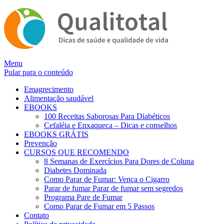
Alternar
Menu
navegação
Pular para o conteúdo
Emagrecimento
Alimentação saudável
EBOOKS
100 Receitas Saborosas Para Diabéticos
Cefaléia e Enxaqueca – Dicas e conselhos
EBOOKS GRÁTIS
Prevenção
CURSOS QUE RECOMENDO
8 Semanas de Exercícios Para Dores de Coluna
Diabetes Dominada
Como Parar de Fumar: Vença o Cigarro
Parar de fumar Parar de fumar sem segredos
Programa Pare de Fumar
Como Parar de Fumar em 5 Passos
Contato