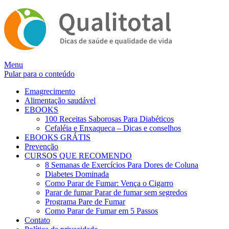
Alternar
Menu
navegação
Pular para o conteúdo
Emagrecimento
Alimentação saudável
EBOOKS
100 Receitas Saborosas Para Diabéticos
Cefaléia e Enxaqueca – Dicas e conselhos
EBOOKS GRÁTIS
Prevenção
CURSOS QUE RECOMENDO
8 Semanas de Exercícios Para Dores de Coluna
Diabetes Dominada
Como Parar de Fumar: Vença o Cigarro
Parar de fumar Parar de fumar sem segredos
Programa Pare de Fumar
Como Parar de Fumar em 5 Passos
Contato