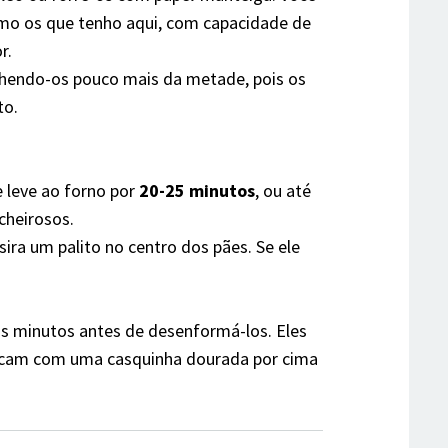
omo os que tenho aqui, com capacidade de
r.
hendo-os pouco mais da metade, pois os
to.
 leve ao forno por
20-25 minutos
, ou até
cheirosos.
nsira um palito no centro dos pães. Se ele
ns minutos antes de desenformá-los. Eles
icam com uma casquinha dourada por cima