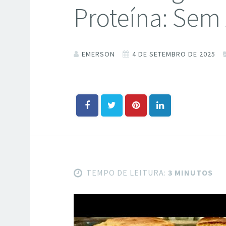
Proteína: Sem
EMERSON
4 DE SETEMBRO DE 2025
TEMPO DE LEITURA:
3 MINUTOS