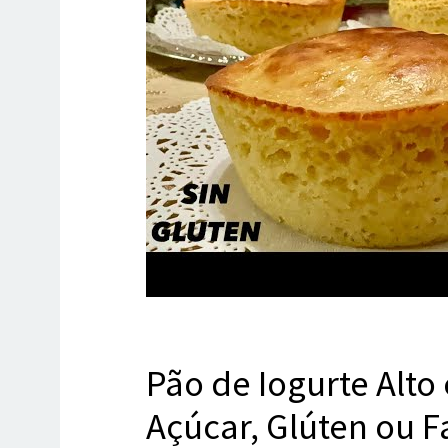
Pão de Iogurte Alto
Açúcar, Glúten ou 