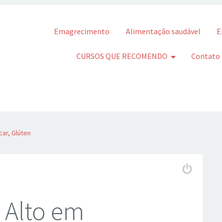
Pular para o conteúdo
Emagrecimento
Alimentação saudável
E
CURSOS QUE RECOMENDO
Contato
car, Glúten
 Alto em