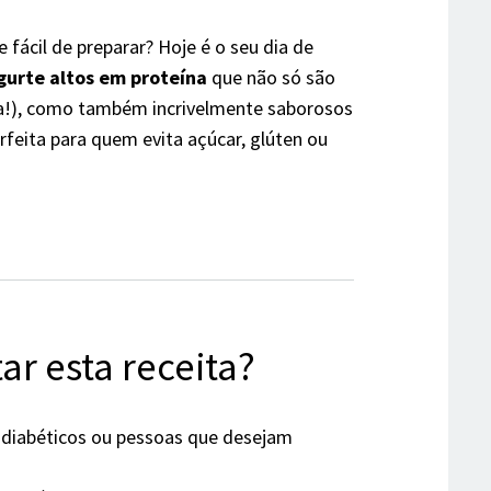
 fácil de preparar? Hoje é o seu dia de
gurte altos em proteína
que não só são
ada!), como também incrivelmente saborosos
erfeita para quem evita açúcar, glúten ou
r esta receita?
 diabéticos ou pessoas que desejam