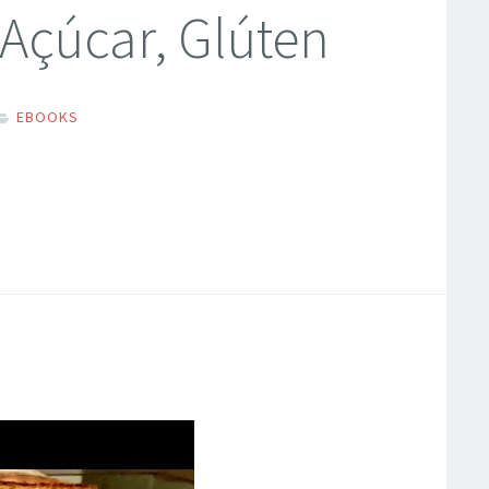
 Açúcar, Glúten
EBOOKS