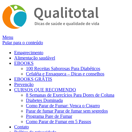
Alternar
Menu
navegação
Pular para o conteúdo
Emagrecimento
Alimentação saudável
EBOOKS
100 Receitas Saborosas Para Diabéticos
Cefaléia e Enxaqueca – Dicas e conselhos
EBOOKS GRÁTIS
Prevenção
CURSOS QUE RECOMENDO
8 Semanas de Exercícios Para Dores de Coluna
Diabetes Dominada
Como Parar de Fumar: Vença o Cigarro
Parar de fumar Parar de fumar sem segredos
Programa Pare de Fumar
Como Parar de Fumar em 5 Passos
Contato