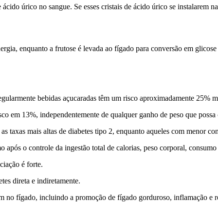
de ácido úrico no sangue. Se esses cristais de ácido úrico se instalarem
rgia, enquanto a frutose é levada ao fígado para conversão em glicose o
gularmente bebidas açucaradas têm um risco aproximadamente 25% maio
isco em 13%, independentemente de qualquer ganho de peso que possa 
s taxas mais altas de diabetes tipo 2, enquanto aqueles com menor con
após o controle da ingestão total de calorias, peso corporal, consumo d
iação é forte.
es direta e indiretamente.
 no fígado, incluindo a promoção de fígado gorduroso, inflamação e res