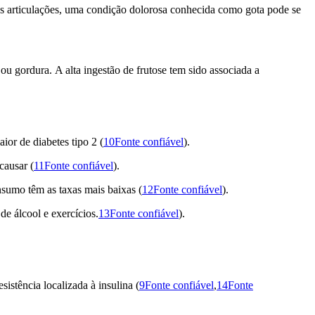
 nas articulações, uma condição dolorosa conhecida como gota pode se
u gordura. A alta ingestão de frutose tem sido associada a
r de diabetes tipo 2 (
10Fonte confiável
).
causar (
11Fonte confiável
).
sumo têm as taxas mais baixas (
12Fonte confiável
).
e álcool e exercícios.
13Fonte confiável
).
istência localizada à insulina (
9Fonte confiável
,
14Fonte