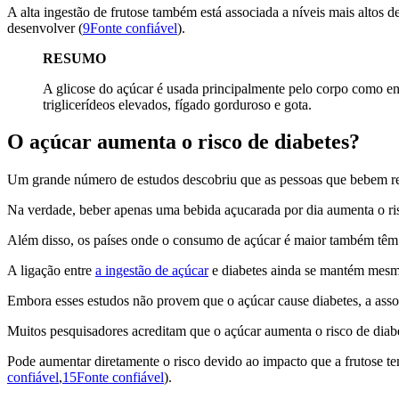
A alta ingestão de frutose também está associada a níveis mais altos 
desenvolver (
9Fonte confiável
).
RESUMO
A glicose do açúcar é usada principalmente pelo corpo como ene
triglicerídeos elevados, fígado gorduroso e gota.
O açúcar aumenta o risco de diabetes?
Um grande número de estudos descobriu que as pessoas que bebem re
Na verdade, beber apenas uma bebida açucarada por dia aumenta o r
Além disso, os países onde o consumo de açúcar é maior também têm a
A ligação entre
a ingestão de açúcar
e diabetes ainda se mantém mesmo 
Embora esses estudos não provem que o açúcar cause diabetes, a assoc
Muitos pesquisadores acreditam que o açúcar aumenta o risco de diabet
Pode aumentar diretamente o risco devido ao impacto que a frutose tem
confiável
,
15Fonte confiável
).