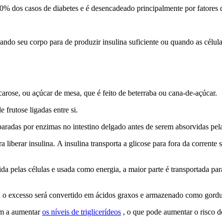
90% dos casos de diabetes e é desencadeado principalmente por fatores de
do seu corpo para de produzir insulina suficiente ou quando as células
carose, ou açúcar de mesa, que é feito de beterraba ou cana-de-açúcar.
frutose ligadas entre si.
aradas por enzimas no intestino delgado antes de serem absorvidas pela
a liberar insulina. A insulina transporta a glicose para fora da corrent
pelas células e usada como energia, a maior parte é transportada para
 o excesso será convertido em ácidos graxos e armazenado como gordu
em a aumentar
os níveis de triglicerídeos
, o que pode aumentar o risco d