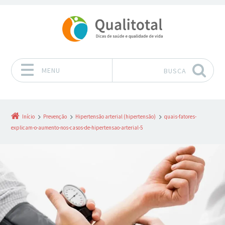
MENU
BUSCA
Pular para o conteúdo
Início
Prevenção
Hipertensão arterial (hipertensão)
quais-fatores-
explicam-o-aumento-nos-casos-de-hipertensao-arterial-5