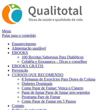
Alternar
Menu
navegação
Pular para o conteúdo
Emagrecimento
Alimentação saudável
EBOOKS
100 Receitas Saborosas Para Diabéticos
Cefaléia e Enxaqueca – Dicas e conselhos
EBOOKS GRÁTIS
Prevenção
CURSOS QUE RECOMENDO
8 Semanas de Exercícios Para Dores de Coluna
Diabetes Dominada
Como Parar de Fumar: Vença o Cigarro
Parar de fumar Parar de fumar sem segredos
Programa Pare de Fumar
Como Parar de Fumar em 5 Passos
Contato