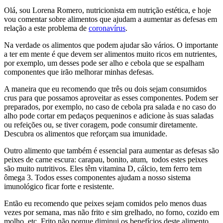
Olá, sou Lorena Romero, nutricionista em nutrição estética, e hoje
vou comentar sobre alimentos que ajudam a aumentar as defesas em
relação a este problema de
coronavírus
.
Na verdade os alimentos que podem ajudar são vários.
O importante
a ter em mente é que devem ser alimentos muito ricos em nutrientes,
por exemplo, um desses pode ser alho e cebola que se espalham
componentes que irão melhorar minhas defesas.
A maneira que eu recomendo que três ou dois sejam consumidos
crus para que possamos aproveitar as esses componentes. Podem ser
preparados, por exemplo, no caso de cebola pra salada e no caso do
alho pode cortar em pedaços pequeninos e adicione às suas saladas
ou refeições ou, se tiver coragem, pode consumir diretamente.
Descubra os alimentos que reforçam sua imunidade.
Outro alimento que também é essencial para aumentar as defesas são
peixes de carne escura: carapau, bonito, atum, todos estes peixes
são muito nutritivos. Eles têm vitamina D, cálcio, tem ferro tem
ômega 3.
Todos esses componentes ajudam a nosso sistema
imunológico ficar forte e resistente.
Então eu recomendo que peixes sejam comidos pelo menos duas
vezes por semana, mas não frito e sim grelhado, no forno, cozido em
molho, etc. Frito não porque diminui os benefícios deste alimento,