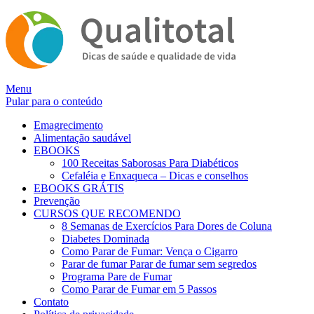
Alternar
Menu
navegação
Pular para o conteúdo
Emagrecimento
Alimentação saudável
EBOOKS
100 Receitas Saborosas Para Diabéticos
Cefaléia e Enxaqueca – Dicas e conselhos
EBOOKS GRÁTIS
Prevenção
CURSOS QUE RECOMENDO
8 Semanas de Exercícios Para Dores de Coluna
Diabetes Dominada
Como Parar de Fumar: Vença o Cigarro
Parar de fumar Parar de fumar sem segredos
Programa Pare de Fumar
Como Parar de Fumar em 5 Passos
Contato