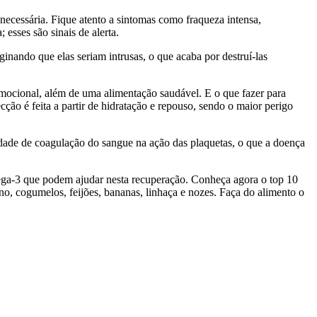
necessária. Fique atento a sintomas como fraqueza intensa,
esses são sinais de alerta.
nando que elas seriam intrusas, o que acaba por destruí-las
mocional, além de uma alimentação saudável. E o que fazer para
ção é feita a partir de hidratação e repouso, sendo o maior perigo
idade de coagulação do sangue na ação das plaquetas, o que a doença
mega-3 que podem ajudar nesta recuperação. Conheça agora o top 10
eno, cogumelos, feijões, bananas, linhaça e nozes. Faça do alimento o