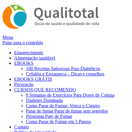
Alternar
Menu
navegação
Pular para o conteúdo
Emagrecimento
Alimentação saudável
EBOOKS
100 Receitas Saborosas Para Diabéticos
Cefaléia e Enxaqueca – Dicas e conselhos
EBOOKS GRÁTIS
Prevenção
CURSOS QUE RECOMENDO
8 Semanas de Exercícios Para Dores de Coluna
Diabetes Dominada
Como Parar de Fumar: Vença o Cigarro
Parar de fumar Parar de fumar sem segredos
Programa Pare de Fumar
Como Parar de Fumar em 5 Passos
Contato