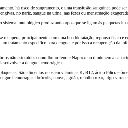
ramento, há risco de sangramento, e uma transfusão sanguínea pode ser 
givas, no nariz, sangue na urina, nas fezes ou menstruação exagerada; 
sistema imunológico produz anticorpos que se ligam às plaquetas imagi
e recupera, principalmente com uma boa hidratação, repouso físico e e
m tratamento específico para dengue, e por isso a recuperação da infec
lamatórios não esteroides como Ibuprofeno e Naproxeno diminuem a capac
 desenvolver a dengue hemorrágica.
 plaquetas. São alimentos ricos em vitaminas K, B12, ácido fólico e ô
dengue hemorrágica: brócolis, couve, agrião, repolho roxo, trigo sarrac