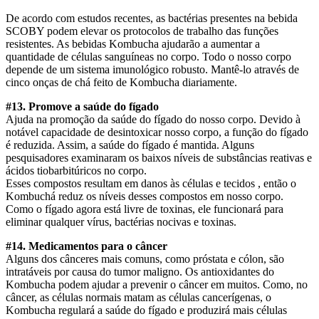
De acordo com estudos recentes, as bactérias presentes na bebida
SCOBY podem elevar os protocolos de trabalho das funções
resistentes. As bebidas Kombucha ajudarão a aumentar a
quantidade de células sanguíneas no corpo. Todo o nosso corpo
depende de um sistema imunológico robusto. Mantê-lo através de
cinco onças de chá feito de Kombucha diariamente.
#13. Promove a saúde do fígado
Ajuda na promoção da saúde do fígado do nosso corpo. Devido à
notável capacidade de desintoxicar nosso corpo, a função do fígado
é reduzida. Assim, a saúde do fígado é mantida. Alguns
pesquisadores examinaram os baixos níveis de substâncias reativas e
ácidos tiobarbitúricos no corpo.
Esses compostos resultam em danos às células e tecidos , então o
Kombuchá reduz os níveis desses compostos em nosso corpo.
Como o fígado agora está livre de toxinas, ele funcionará para
eliminar qualquer vírus, bactérias nocivas e toxinas.
#14. Medicamentos para o câncer
Alguns dos cânceres mais comuns, como próstata e cólon, são
intratáveis por causa do tumor maligno. Os antioxidantes do
Kombucha podem ajudar a prevenir o câncer em muitos. Como, no
câncer, as células normais matam as células cancerígenas, o
Kombucha regulará a saúde do fígado e produzirá mais células