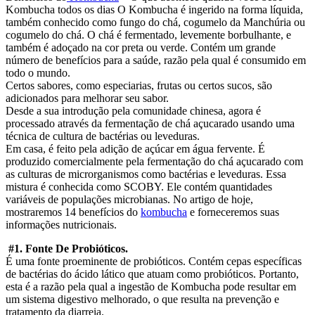
Kombucha todos os dias O Kombucha é ingerido na forma líquida,
também conhecido como fungo do chá, cogumelo da Manchúria ou
cogumelo do chá. O chá é fermentado, levemente borbulhante, e
também é adoçado na cor preta ou verde. Contém um grande
número de benefícios para a saúde, razão pela qual é consumido em
todo o mundo.
Certos sabores, como especiarias, frutas ou certos sucos, são
adicionados para melhorar seu sabor.
Desde a sua introdução pela comunidade chinesa, agora é
processado através da fermentação de chá açucarado usando uma
técnica de cultura de bactérias ou leveduras.
Em casa, é feito pela adição de açúcar em água fervente. É
produzido comercialmente pela fermentação do chá açucarado com
as culturas de microrganismos como bactérias e leveduras. Essa
mistura é conhecida como SCOBY. Ele contém quantidades
variáveis de populações microbianas. No artigo de hoje,
mostraremos 14 benefícios do
kombucha
e forneceremos suas
informações nutricionais.
#1. Fonte De Probióticos.
É uma fonte proeminente de probióticos. Contém cepas específicas
de bactérias do ácido lático que atuam como probióticos. Portanto,
esta é a razão pela qual a ingestão de Kombucha pode resultar em
um sistema digestivo melhorado, o que resulta na prevenção e
tratamento da diarreia.