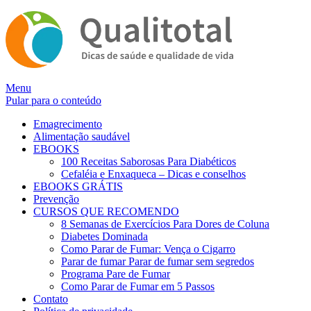
Alternar
Menu
navegação
Pular para o conteúdo
Emagrecimento
Alimentação saudável
EBOOKS
100 Receitas Saborosas Para Diabéticos
Cefaléia e Enxaqueca – Dicas e conselhos
EBOOKS GRÁTIS
Prevenção
CURSOS QUE RECOMENDO
8 Semanas de Exercícios Para Dores de Coluna
Diabetes Dominada
Como Parar de Fumar: Vença o Cigarro
Parar de fumar Parar de fumar sem segredos
Programa Pare de Fumar
Como Parar de Fumar em 5 Passos
Contato