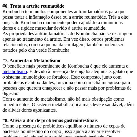
#6. Trata a artrite reumatóide
Kombucha tem muitos componentes anti-inflamatórios para que
possa tratar a inflamação óssea ou a artrite reumatóide. Três a oito
onças de Kombucha diariamente podem ajudá-lo a diminuir as
dores e a rigidez muscular devido à artrite reumatóide.
As propriedades anti-inflamatórias do Kombucha não se restringem
apenas ao tratamento da artrite. Em vez disso, outros problemas
relacionados, como a quebra da cartilagem, também podem ser
tratados pelo chá verde Kombucha.
#7. Aumenta o Metabolismo
O benefício mais proeminente do Kombucha é que ele aumenta o
metabolismo
. É devido à presença de epigalocatequina-3-galato que
o sistema imunológico se fortalece. Esse composto, junto com
probióticos e antioxidantes, funciona como um chá milagroso para
pessoas que querem emagrecer e não passar mais por problemas de
digestão.
Com o aumento do metabolismo, não há mais obstipação como
impedimentos. O sistema metabólico fica mais leve e saudável, além
de aliviar dores agonizantes.
#8. Alivia a dor de problemas gastrointestinais
Como a presença de probióticos equilibra o número de cepas de
bactérias no intestino do corpo , isso ajuda a aliviar e resolver
problemas relacionados a problemas gastrointestinais. Os