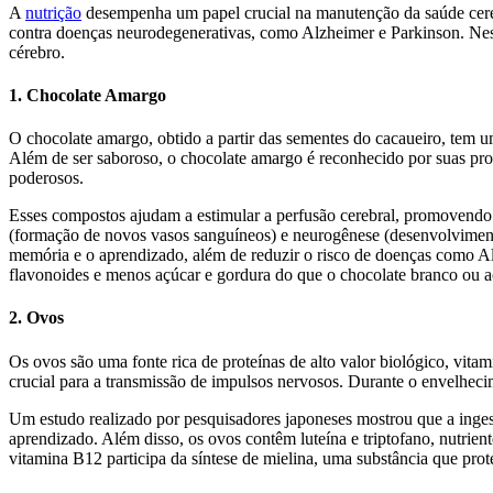
A
nutrição
desempenha um papel crucial na manutenção da saúde cereb
contra doenças neurodegenerativas, como Alzheimer e Parkinson. Neste
cérebro.
1.
Chocolate Amargo
O chocolate amargo, obtido a partir das sementes do cacaueiro, tem u
Além de ser saboroso, o chocolate amargo é reconhecido por suas prop
poderosos.
Esses compostos ajudam a estimular a perfusão cerebral, promovendo a
(formação de novos vasos sanguíneos) e neurogênese (desenvolviment
memória e o aprendizado, além de reduzir o risco de doenças como A
flavonoides e menos açúcar e gordura do que o chocolate branco ou ao
2.
Ovos
Os ovos são uma fonte rica de proteínas de alto valor biológico, vita
crucial para a transmissão de impulsos nervosos. Durante o envelheci
Um estudo realizado por pesquisadores japoneses mostrou que a inges
aprendizado. Além disso, os ovos contêm luteína e triptofano, nutrien
vitamina B12 participa da síntese de mielina, uma substância que prot