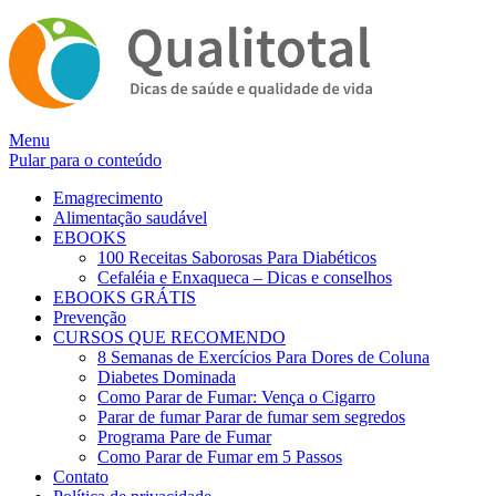
Alternar
Menu
navegação
Pular para o conteúdo
Emagrecimento
Alimentação saudável
EBOOKS
100 Receitas Saborosas Para Diabéticos
Cefaléia e Enxaqueca – Dicas e conselhos
EBOOKS GRÁTIS
Prevenção
CURSOS QUE RECOMENDO
8 Semanas de Exercícios Para Dores de Coluna
Diabetes Dominada
Como Parar de Fumar: Vença o Cigarro
Parar de fumar Parar de fumar sem segredos
Programa Pare de Fumar
Como Parar de Fumar em 5 Passos
Contato