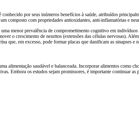
é conhecido por seus inúmeros benefícios à saúde, atribuídos principa
, um composto com propriedades antioxidantes, anti-inflamatórias e neur
a uma menor prevalência de comprometimento cognitivo em indivíduos 
promover o crescimento de neuritos (extensões das células nervosas). A
eína que, em excesso, pode formar placas que danificam as sinapses e n
 uma alimentação saudável e balanceada. Incorporar alimentos como choc
ativas. Embora os estudos sejam promissores, é importante continuar a