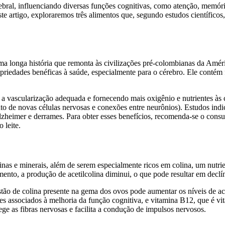
ral, influenciando diversas funções cognitivas, como atenção, memória
 artigo, exploraremos três alimentos que, segundo estudos científicos
ma longa história que remonta às civilizações pré-colombianas da Améri
riedades benéficas à saúde, especialmente para o cérebro. Ele contém f
 vascularização adequada e fornecendo mais oxigênio e nutrientes às c
o de novas células nervosas e conexões entre neurônios). Estudos in
lzheimer e derrames. Para obter esses benefícios, recomenda-se o co
 leite.
minas e minerais, além de serem especialmente ricos em colina, um nutri
mento, a produção de acetilcolina diminui, o que pode resultar em decl
tão de colina presente na gema dos ovos pode aumentar os níveis de ac
tes associados à melhoria da função cognitiva, e vitamina B12, que é vi
ege as fibras nervosas e facilita a condução de impulsos nervosos.