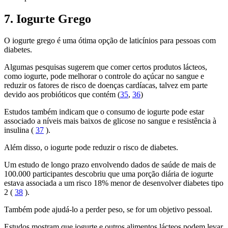
7. Iogurte Grego
O iogurte grego é uma ótima opção de laticínios para pessoas com
diabetes.
Algumas pesquisas sugerem que comer certos produtos lácteos,
como iogurte, pode melhorar o controle do açúcar no sangue e
reduzir os fatores de risco de doenças cardíacas, talvez em parte
devido aos probióticos que contém (
35
,
36
)
Estudos também indicam que o consumo de iogurte pode estar
associado a níveis mais baixos de glicose no sangue e resistência à
insulina (
37
).
Além disso, o iogurte pode reduzir o risco de diabetes.
Um estudo de longo prazo envolvendo dados de saúde de mais de
100.000 participantes descobriu que uma porção diária de iogurte
estava associada a um risco 18% menor de desenvolver diabetes tipo
2 (
38
).
Também pode ajudá-lo a perder peso, se for um objetivo pessoal.
Estudos mostram que iogurte e outros alimentos lácteos podem levar