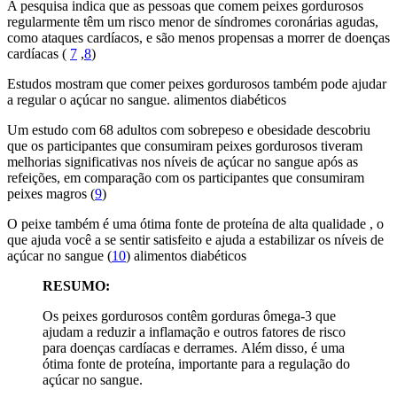
A pesquisa indica que as pessoas que comem peixes gordurosos
regularmente têm um risco menor de síndromes coronárias agudas,
como ataques cardíacos, e são menos propensas a morrer de doenças
cardíacas (
7
,
8
)
Estudos mostram que comer peixes gordurosos também pode ajudar
a regular o açúcar no sangue. alimentos diabéticos
Um estudo com 68 adultos com sobrepeso e obesidade descobriu
que os participantes que consumiram peixes gordurosos tiveram
melhorias significativas nos níveis de açúcar no sangue após as
refeições, em comparação com os participantes que consumiram
peixes magros (
9
)
O peixe também é uma ótima fonte de proteína de alta qualidade , o
que ajuda você a se sentir satisfeito e ajuda a estabilizar os níveis de
açúcar no sangue (
10
) alimentos diabéticos
RESUMO:
Os peixes gordurosos contêm gorduras ômega-3 que
ajudam a reduzir a inflamação e outros fatores de risco
para doenças cardíacas e derrames. Além disso, é uma
ótima fonte de proteína, importante para a regulação do
açúcar no sangue.