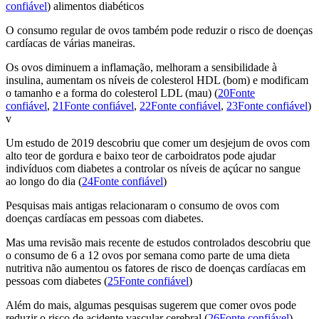
confiável
) alimentos diabéticos
O consumo regular de ovos também pode reduzir o risco de doenças
cardíacas de várias maneiras.
Os ovos diminuem a inflamação, melhoram a sensibilidade à
insulina, aumentam os níveis de colesterol HDL (bom) e modificam
o tamanho e a forma do colesterol LDL (mau) (
20Fonte
confiável
,
21Fonte confiável
,
22Fonte confiável
,
23Fonte confiável
)
v
Um estudo de 2019 descobriu que comer um desjejum de ovos com
alto teor de gordura e baixo teor de carboidratos pode ajudar
indivíduos com diabetes a controlar os níveis de açúcar no sangue
ao longo do dia (
24Fonte confiável
)
Pesquisas mais antigas relacionaram o consumo de ovos com
doenças cardíacas em pessoas com diabetes.
Mas uma revisão mais recente de estudos controlados descobriu que
o consumo de 6 a 12 ovos por semana como parte de uma dieta
nutritiva não aumentou os fatores de risco de doenças cardíacas em
pessoas com diabetes (
25Fonte confiável
)
Além do mais, algumas pesquisas sugerem que comer ovos pode
reduzir o risco de acidente vascular cerebral (
26Fonte confiável
)