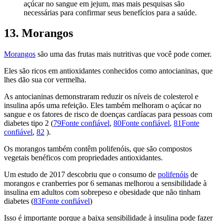
açúcar no sangue em jejum, mas mais pesquisas são
necessárias para confirmar seus benefícios para a saúde.
13. Morangos
Morangos
são uma das frutas mais nutritivas que você pode comer.
Eles são ricos em antioxidantes conhecidos como antocianinas, que
lhes dão sua cor vermelha.
As antocianinas demonstraram reduzir os níveis de colesterol e
insulina após uma refeição. Eles também melhoram o açúcar no
sangue e os fatores de risco de doenças cardíacas para pessoas com
diabetes tipo 2 (
79Fonte confiável
,
80Fonte confiável
,
81Fonte
confiável
,
82
).
Os morangos também contêm polifenóis, que são compostos
vegetais benéficos com propriedades antioxidantes.
Um estudo de 2017 descobriu que o consumo de
polifenóis
de
morangos e cranberries por 6 semanas melhorou a sensibilidade à
insulina em adultos com sobrepeso e obesidade que não tinham
diabetes (
83Fonte confiável
)
Isso é importante porque a baixa sensibilidade à insulina pode fazer