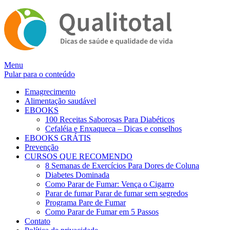
Alternar
Menu
navegação
Pular para o conteúdo
Emagrecimento
Alimentação saudável
EBOOKS
100 Receitas Saborosas Para Diabéticos
Cefaléia e Enxaqueca – Dicas e conselhos
EBOOKS GRÁTIS
Prevenção
CURSOS QUE RECOMENDO
8 Semanas de Exercícios Para Dores de Coluna
Diabetes Dominada
Como Parar de Fumar: Vença o Cigarro
Parar de fumar Parar de fumar sem segredos
Programa Pare de Fumar
Como Parar de Fumar em 5 Passos
Contato