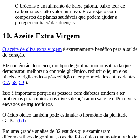
O brócolis é um alimento de baixa caloria, baixo teor de
carboidratos e alto valor nutritivo. É carregado com
compostos de plantas saudáveis ​​que podem ajudar a
proteger contra várias doenças.
10. Azeite Extra Virgem
O azeite de oliva extra virgem
é extremamente benéfico para a saúde
do coração.
Ele contém ácido oleico, um tipo de gordura monoinsaturada que
demonstrou melhorar o controle glicêmico, reduzir o jejum e os
níveis de triglicerídeos pós-refeição e ter propriedades antioxidantes
(
57
,
58
,
59
).
Isso é importante porque as pessoas com diabetes tendem a ter
problemas para controlar os níveis de açúcar no sangue e têm níveis
elevados de triglicerídeos.
O ácido oleico também pode estimular o hormônio da plenitude
GLP-1 (
60
)
Em uma grande análise de 32 estudos que examinaram
diferentes tipos de gordura , o azeite foi o único que mostrou reduzir