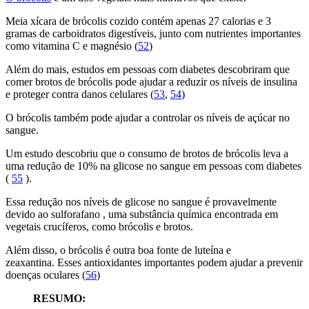
Meia xícara de brócolis cozido contém apenas 27 calorias e 3
gramas de carboidratos digestíveis, junto com nutrientes importantes
como vitamina C e magnésio (
52
)
Além do mais, estudos em pessoas com diabetes descobriram que
comer brotos de brócolis pode ajudar a reduzir os níveis de insulina
e proteger contra danos celulares (
53
,
54
)
O brócolis também pode ajudar a controlar os níveis de açúcar no
sangue.
Um estudo descobriu que o consumo de brotos de brócolis leva a
uma redução de 10% na glicose no sangue em pessoas com diabetes
(
55
).
Essa redução nos níveis de glicose no sangue é provavelmente
devido ao sulforafano , uma substância química encontrada em
vegetais crucíferos, como brócolis e brotos.
Além disso, o brócolis é outra boa fonte de luteína e
zeaxantina. Esses antioxidantes importantes podem ajudar a prevenir
doenças oculares (
56
)
RESUMO: