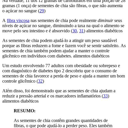
Na verdade, 11 dos 12 gramas de carboidratos em uma porção de 28
gramas (1 onça) de sementes de chia são fibras, o que não aumenta
o açúcar no sangue (
29
)
A
fibra viscosa
nas sementes de chia pode realmente
diminuir
seus
níveis de açúcar no sangue, diminuindo a taxa na qual o alimento se
move pelo seu intestino e é absorvido (
30
,
31
) alimentos diabéticos
As sementes de chia podem ajudá-lo a atingir um peso saudável
porque as fibras reduzem a fome e fazem você se sentir satisfeito. As
sementes de chia também podem ajudar a manter o controle
glicêmico em indivíduos com diabetes. alimentos diabéticos
Um estudo envolvendo 77 adultos com obesidade ou sobrepeso e
com diagnóstico de diabetes tipo 2 descobriu que o consumo de
sementes de chia favorece a perda de peso e ajuda a manter um bom
controle glicêmico (
32
)
Além disso, foi demonstrado que as sementes de chia ajudam a
reduzir a pressão arterial e os marcadores inflamatórios (
33
)
alimentos diabéticos
RESUMO:
As sementes de chia contêm grandes quantidades de
fibras, o que pode ajudá-lo a perder peso. Eles também