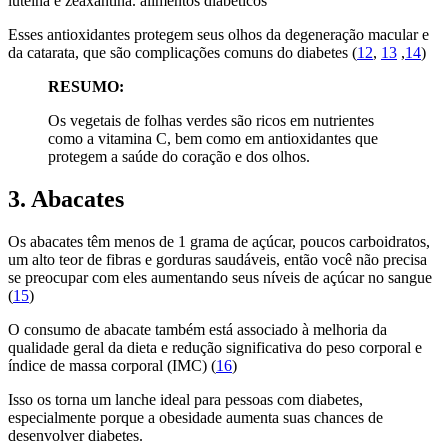
luteína e zeaxantina. alimentos diabéticos
Esses antioxidantes protegem seus olhos da degeneração macular e
da catarata, que são complicações comuns do diabetes (
12
,
13
,
14
)
RESUMO:
Os vegetais de folhas verdes são ricos em nutrientes
como a vitamina C, bem como em antioxidantes que
protegem a saúde do coração e dos olhos.
3. Abacates
Os abacates têm menos de 1 grama de açúcar, poucos carboidratos,
um alto teor de fibras e gorduras saudáveis, então você não precisa
se preocupar com eles aumentando seus níveis de açúcar no sangue
(
15
)
O consumo de abacate também está associado à melhoria da
qualidade geral da dieta e redução significativa do peso corporal e
índice de massa corporal (IMC) (
16
)
Isso os torna um lanche ideal para pessoas com diabetes,
especialmente porque a obesidade aumenta suas chances de
desenvolver diabetes.