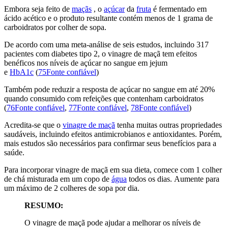
Embora seja feito de
maçãs
, o
açúcar
da
fruta
é fermentado em
ácido acético e o produto resultante contém menos de 1 grama de
carboidratos por colher de sopa.
De acordo com uma meta-análise de seis estudos, incluindo 317
pacientes com diabetes tipo 2, o vinagre de maçã tem efeitos
benéficos nos níveis de açúcar no sangue em jejum
e
HbA1c
(
75Fonte confiável
)
Também pode reduzir a resposta de açúcar no sangue em até 20%
quando consumido com refeições que contenham carboidratos
(
76Fonte confiável
,
77Fonte confiável
,
78Fonte confiável
)
Acredita-se que o
vinagre de maçã
tenha muitas outras propriedades
saudáveis, incluindo efeitos antimicrobianos e antioxidantes. Porém,
mais estudos são necessários para confirmar seus benefícios para a
saúde.
Para incorporar vinagre de maçã em sua dieta, comece com 1 colher
de chá misturada em um copo de
água
todos os dias. Aumente para
um máximo de 2 colheres de sopa por dia.
RESUMO:
O vinagre de maçã pode ajudar a melhorar os níveis de