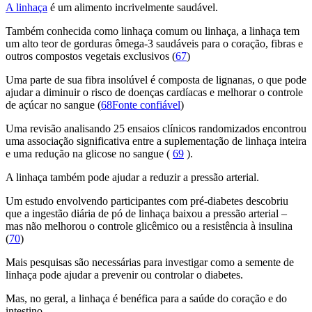
A linhaça
é um alimento incrivelmente saudável.
Também conhecida como linhaça comum ou linhaça, a linhaça tem
um alto teor de gorduras ômega-3 saudáveis ​​para o coração, fibras e
outros compostos vegetais exclusivos (
67
)
Uma parte de sua fibra insolúvel é composta de lignanas, o que pode
ajudar a diminuir o risco de doenças cardíacas e melhorar o controle
de açúcar no sangue (
68Fonte confiável
)
Uma revisão analisando 25 ensaios clínicos randomizados encontrou
uma associação significativa entre a suplementação de linhaça inteira
e uma redução na glicose no sangue (
69
).
A linhaça também pode ajudar a reduzir a pressão arterial.
Um estudo envolvendo participantes com pré-diabetes descobriu
que a ingestão diária de pó de linhaça baixou a pressão arterial –
mas não melhorou o controle glicêmico ou a resistência à insulina
(
70
)
Mais pesquisas são necessárias para investigar como a semente de
linhaça pode ajudar a prevenir ou controlar o diabetes.
Mas, no geral, a linhaça é benéfica para a saúde do coração e do
intestino.