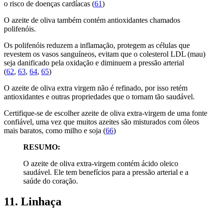
o risco de doenças cardíacas (
61
)
O azeite de oliva também contém antioxidantes chamados
polifenóis.
Os polifenóis reduzem a inflamação, protegem as células que
revestem os vasos sanguíneos, evitam que o colesterol LDL (mau)
seja danificado pela oxidação e diminuem a pressão arterial
(
62
,
63
,
64
,
65
)
O azeite de oliva extra virgem não é refinado, por isso retém
antioxidantes e outras propriedades que o tornam tão saudável.
Certifique-se de escolher azeite de oliva extra-virgem de uma fonte
confiável, uma vez que muitos azeites são misturados com óleos
mais baratos, como milho e soja (
66
)
RESUMO:
O azeite de oliva extra-virgem contém ácido oleico
saudável. Ele tem benefícios para a pressão arterial e a
saúde do coração.
11. Linhaça