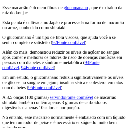
Esse macarrão é rico em fibras de
glucomanano
, que é extraído da
raiz do konjac.
Esta planta é cultivada no Japão e processada na forma de macarrão
ou arroz, conhecido como shirataki.
O glucomanano é um tipo de fibra viscosa, que ajuda você a se
sentir completo e satisfeito (
92Fonte confiável
)
Além do mais, demonstrou reduzir os níveis de açúcar no sangue
após comer e melhorar os fatores de risco de doenças cardíacas em
pessoas com diabetes e síndrome metabólica (
93Fonte
confiável
,
94Fonte confiável
)
Em um estudo, o glucomanano reduziu significativamente os níveis
de glicose no sangue em jejum, insulina sérica e colesterol em ratos
com diabetes (
95Fonte confiável
)
A 3,5 onças (100 gramas)
servindoFonte confiável
de macarrão
shirataki também contém apenas 3 gramas de carboidratos
digestíveis e apenas 10 calorias por porção.
No entanto, esse macarrão normalmente é embalado com um líquido
que tem um odor de peixe e é necessário enxágue-lo muito bem
antes de usar.