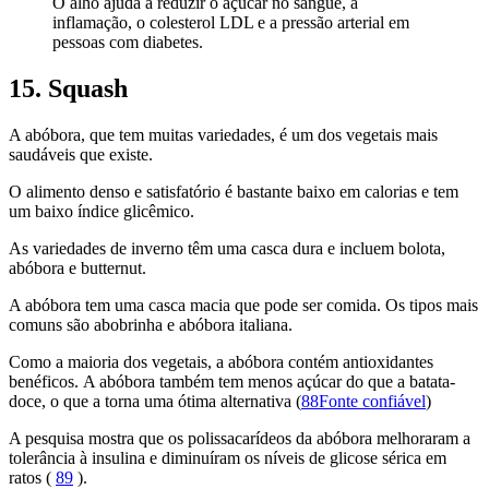
O alho ajuda a reduzir o açúcar no sangue, a
inflamação, o colesterol LDL e a pressão arterial em
pessoas com diabetes.
15. Squash
A abóbora, que tem muitas variedades, é um dos vegetais mais
saudáveis ​​que existe.
O alimento denso e satisfatório é bastante baixo em calorias e tem
um baixo índice glicêmico.
As variedades de inverno têm uma casca dura e incluem bolota,
abóbora e butternut.
A abóbora tem uma casca macia que pode ser comida. Os tipos mais
comuns são abobrinha e abóbora italiana.
Como a maioria dos vegetais, a abóbora contém antioxidantes
benéficos. A abóbora também tem menos açúcar do que a batata-
doce, o que a torna uma ótima alternativa (
88Fonte confiável
)
A pesquisa mostra que os polissacarídeos da abóbora melhoraram a
tolerância à insulina e diminuíram os níveis de glicose sérica em
ratos (
89
).