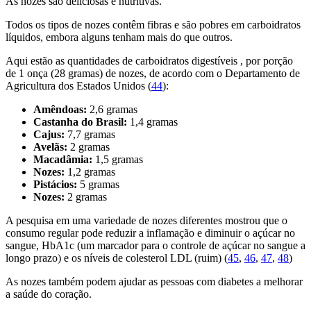
As nozes são deliciosas e nutritivas.
Todos os tipos de nozes contêm fibras e são pobres em carboidratos
líquidos, embora alguns tenham mais do que outros.
Aqui estão as quantidades de carboidratos digestíveis , por porção
de 1 onça (28 gramas) de nozes, de acordo com o Departamento de
Agricultura dos Estados Unidos (
44
):
Amêndoas:
2,6 gramas
Castanha do Brasil:
1,4 gramas
Cajus:
7,7 gramas
Avelãs:
2 gramas
Macadâmia:
1,5 gramas
Nozes:
1,2 gramas
Pistácios:
5 gramas
Nozes:
2 gramas
A pesquisa em uma variedade de nozes diferentes mostrou que o
consumo regular pode reduzir a inflamação e diminuir o açúcar no
sangue, HbA1c (um marcador para o controle de açúcar no sangue a
longo prazo) e os níveis de colesterol LDL (ruim) (
45
,
46
,
47
,
48
)
As nozes também podem ajudar as pessoas com diabetes a melhorar
a saúde do coração.