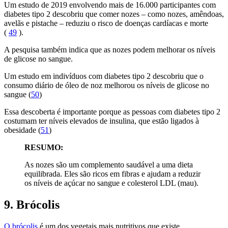
Um estudo de 2019 envolvendo mais de 16.000 participantes com
diabetes tipo 2 descobriu que comer nozes – como nozes, amêndoas,
avelãs e pistache – reduziu o risco de doenças cardíacas e morte
(
49
).
A pesquisa também indica que as nozes podem melhorar os níveis
de glicose no sangue.
Um estudo em indivíduos com diabetes tipo 2 descobriu que o
consumo diário de óleo de noz melhorou os níveis de glicose no
sangue (
50
)
Essa descoberta é importante porque as pessoas com diabetes tipo 2
costumam ter níveis elevados de insulina, que estão ligados à
obesidade (
51
)
RESUMO:
As nozes são um complemento saudável a uma dieta
equilibrada. Eles são ricos em fibras e ajudam a reduzir
os níveis de açúcar no sangue e colesterol LDL (mau).
9. Brócolis
O brócolis
é um dos vegetais mais nutritivos que existe.