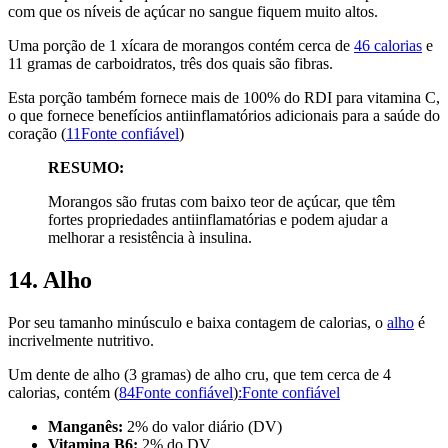
com que os níveis de açúcar no sangue fiquem muito altos.
Uma porção de 1 xícara de morangos contém cerca de
46 calorias
e
11 gramas de carboidratos, três dos quais são fibras.
Esta porção também fornece mais de 100% do RDI para vitamina C,
o que fornece benefícios antiinflamatórios adicionais para a saúde do
coração (
11Fonte confiável
)
RESUMO:
Morangos são frutas com baixo teor de açúcar, que têm
fortes propriedades antiinflamatórias e podem ajudar a
melhorar a resistência à insulina.
14. Alho
Por seu tamanho minúsculo e baixa contagem de calorias, o
alho
é
incrivelmente nutritivo.
Um dente de alho (3 gramas) de alho cru, que tem cerca de 4
calorias, contém (
84Fonte confiável
)
:Fonte confiável
Manganês:
2% do valor diário (DV)
Vitamina B6:
2% do DV