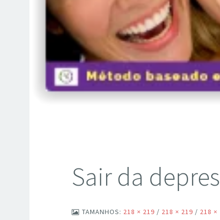
Sair da depre
TAMANHOS:
218 × 219
/
218 × 219
/
218 ×