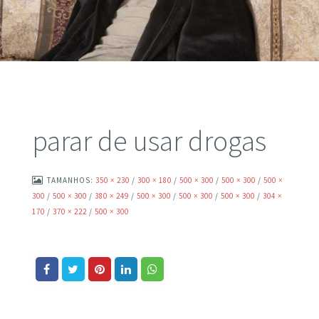
parar de usar drogas
TAMANHOS:
350 × 230
/
300 × 180
/
500 × 300
/
500 × 300
/
500 ×
300
/
500 × 300
/
380 × 249
/
500 × 300
/
500 × 300
/
500 × 300
/
304 ×
170
/
370 × 222
/
500 × 300