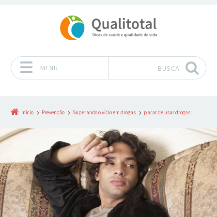
MENU
BUSCA
Pular para o conteúdo
Início
Prevenção
Superando o vício em drogas
parar de usar drogas