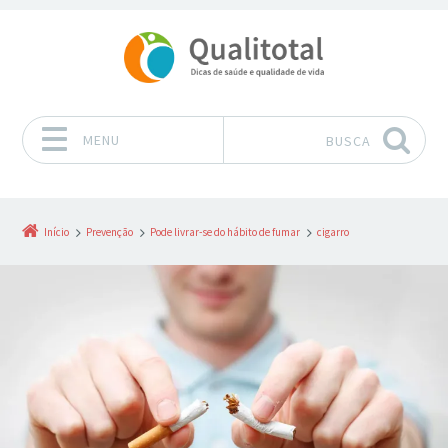
MENU
BUSCA
Pular para o conteúdo
Início
Prevenção
Pode livrar-se do hábito de fumar
cigarro