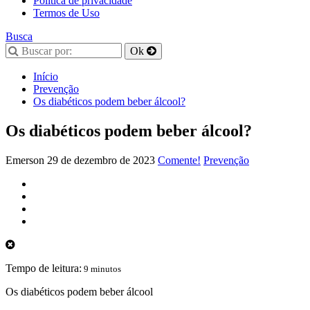
Política de privacidade
Termos de Uso
Busca
Início
Prevenção
Os diabéticos podem beber álcool?
Os diabéticos podem beber álcool?
Emerson
29 de dezembro de 2023
Comente!
Prevenção
Tempo de leitura:
9 minutos
Os diabéticos podem beber álcool