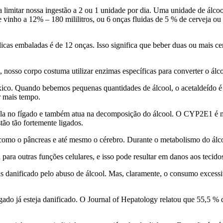
limitar nossa ingestão a 2 ou 1 unidade por dia. Uma unidade de álcool 
de vinho a 12% – 180 mililitros, ou 6 onças fluidas de 5 % de
cerveja ou 
licas embaladas é de 12 onças. Isso significa que beber duas ou mais c
, nosso corpo costuma utilizar enzimas específicas para converter o álc
ico. Quando bebemos pequenas quantidades de álcool, o acetaldeído
é
r mais tempo.
 no fígado e também atua na decomposição do álcool. O CYP2E1 é mai
tão tão fortemente ligados.
 como o pâncreas e até mesmo o cérebro. Durante o metabolismo do álco
para outras funções celulares, e isso pode resultar em danos aos tecido
s danificado pelo abuso de álcool. Mas, claramente, o consumo excess
ado já esteja danificado. O Journal of Hepatology relatou que 55,5
% d