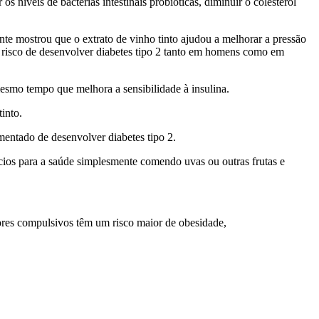
os níveis de bactérias intestinais probióticas,
diminuir o colesterol
te mostrou que o extrato de vinho tinto
ajudou a melhorar a pressão
o risco de desenvolver diabetes tipo 2 tanto em homens como em
mesmo tempo que melhora a sensibilidade à insulina.
tinto.
umentado
de desenvolver diabetes tipo 2.
cios para a saúde simplesmente
comendo uvas ou outras frutas e
es compulsivos têm um risco maior de obesidade,