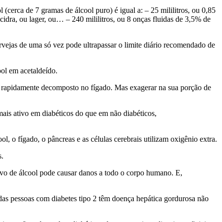
(cerca de 7 gramas de álcool puro) é igual a: – 25 mililitros, ou 0,85
cidra, ou lager, ou… – 240 mililitros, ou 8 onças fluidas de 3,5% de
ervejas de uma
só vez pode ultrapassar o limite diário recomendado de
ool em acetaldeído.
 rapidamente decomposto no fígado. Mas exagerar na sua porção de
s ativo em diabéticos do que em não diabéticos,
ol, o fígado, o pâncreas
e as células cerebrais utilizam oxigênio extra.
s.
ivo de álcool pode
causar danos a todo o corpo humano. E,
as pessoas com diabetes tipo 2 têm doença hepática gordurosa não