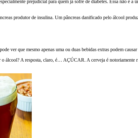
especialmente prejudicial para quem já sofre de diabetes. Essa não é a 
ncreas produtor de insulina. Um pâncreas danificado pelo álcool produ
cê pode ver que mesmo apenas uma
ou duas bebidas extras podem causar 
r o álcool? A resposta, claro, é… AÇÚCAR. A cerveja é notoriamente ri