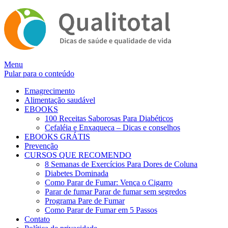
Alternar
Menu
navegação
Pular para o conteúdo
Emagrecimento
Alimentação saudável
EBOOKS
100 Receitas Saborosas Para Diabéticos
Cefaléia e Enxaqueca – Dicas e conselhos
EBOOKS GRÁTIS
Prevenção
CURSOS QUE RECOMENDO
8 Semanas de Exercícios Para Dores de Coluna
Diabetes Dominada
Como Parar de Fumar: Vença o Cigarro
Parar de fumar Parar de fumar sem segredos
Programa Pare de Fumar
Como Parar de Fumar em 5 Passos
Contato