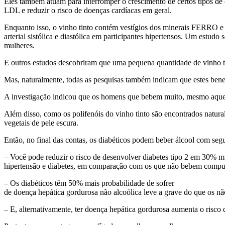
Eles também atuam para interromper o crescimento de certos
tipos de
LDL e reduzir o risco de doenças cardíacas em geral.
Enquanto isso, o vinho tinto contém vestígios
dos minerais FERRO e C
arterial sistólica e diastólica em participantes hipertensos. Um estudo
mulheres.
E outros estudos descobriram que uma pequena
quantidade de vinho t
Mas, naturalmente, todas as pesquisas também indicam
que estes bene
A investigação indicou que os homens que bebem
muito, mesmo aque
Além disso, como os polifenóis do vinho tinto são
encontrados natura
vegetais de pele escura.
Então, no final das contas, os diabéticos podem
beber álcool com seg
– Você pode reduzir o risco de desenvolver
diabetes tipo 2 em 30% m
hipertensão e diabetes, em comparação com os que não bebem compu
– Os diabéticos têm 50% mais probabilidade de sofrer
de doença hepática gordurosa não alcoólica leve a grave do que os nã
– E, alternativamente, ter doença hepática gordurosa
aumenta o risco d