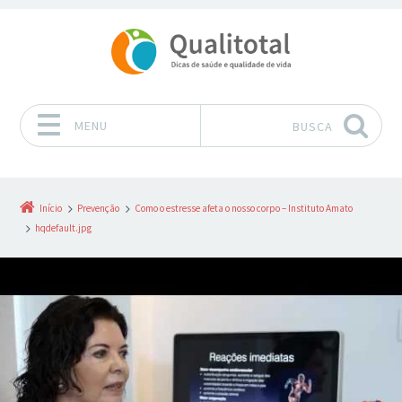
MENU
BUSCA
Pular para o conteúdo
Início
Prevenção
Como o estresse afeta o nosso corpo – Instituto Amato
hqdefault.jpg