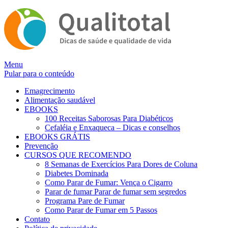
Alternar
Menu
navegação
Pular para o conteúdo
Emagrecimento
Alimentação saudável
EBOOKS
100 Receitas Saborosas Para Diabéticos
Cefaléia e Enxaqueca – Dicas e conselhos
EBOOKS GRÁTIS
Prevenção
CURSOS QUE RECOMENDO
8 Semanas de Exercícios Para Dores de Coluna
Diabetes Dominada
Como Parar de Fumar: Vença o Cigarro
Parar de fumar Parar de fumar sem segredos
Programa Pare de Fumar
Como Parar de Fumar em 5 Passos
Contato