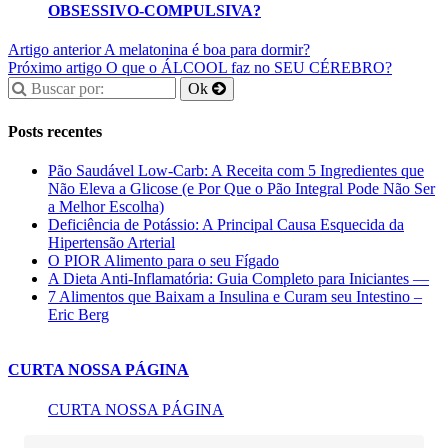
OBSESSIVO-COMPULSIVA?
Artigo anterior
A melatonina é boa para dormir?
Próximo artigo
O que o ÁLCOOL faz no SEU CÉREBRO?
Posts recentes
Pão Saudável Low-Carb: A Receita com 5 Ingredientes que
Não Eleva a Glicose (e Por Que o Pão Integral Pode Não Ser
a Melhor Escolha)
Deficiência de Potássio: A Principal Causa Esquecida da
Hipertensão Arterial
O PIOR Alimento para o seu Fígado
A Dieta Anti-Inflamatória: Guia Completo para Iniciantes —
7 Alimentos que Baixam a Insulina e Curam seu Intestino –
Eric Berg
CURTA NOSSA PÁGINA
CURTA NOSSA PÁGINA