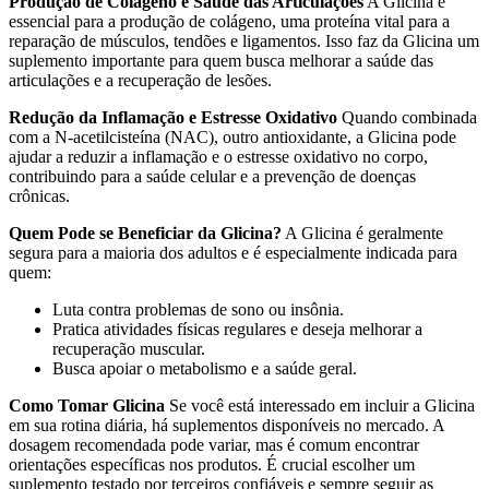
Produção de Colágeno e Saúde das Articulações
A Glicina é
essencial para a produção de colágeno, uma proteína vital para a
reparação de músculos, tendões e ligamentos. Isso faz da Glicina um
suplemento importante para quem busca melhorar a saúde das
articulações e a recuperação de lesões.
Redução da Inflamação e Estresse Oxidativo
Quando combinada
com a N-acetilcisteína (NAC), outro antioxidante, a Glicina pode
ajudar a reduzir a inflamação e o estresse oxidativo no corpo,
contribuindo para a saúde celular e a prevenção de doenças
crônicas.
Quem Pode se Beneficiar da Glicina?
A Glicina é geralmente
segura para a maioria dos adultos e é especialmente indicada para
quem:
Luta contra problemas de sono ou insônia.
Pratica atividades físicas regulares e deseja melhorar a
recuperação muscular.
Busca apoiar o metabolismo e a saúde geral.
Como Tomar Glicina
Se você está interessado em incluir a Glicina
em sua rotina diária, há suplementos disponíveis no mercado. A
dosagem recomendada pode variar, mas é comum encontrar
orientações específicas nos produtos. É crucial escolher um
suplemento testado por terceiros confiáveis e sempre seguir as