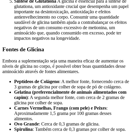
Síntese de Glutationa
A glicina é essencial para a síntese de
glutationa, um antioxidante crucial que desempenha um papel
importante na desintoxicação, antioxidação e efeitos
antienvelhecimento no corpo. Consumir uma quantidade
saudável de glicina também ajuda a contrabalançar os efeitos
negativos de um consumo excessivo de metionina, um
aminoácido que, quando consumido em excesso, pode ter
impactos negativos na longevidade.
Fontes de Glicina
Embora a suplementação seja uma maneira eficaz de aumentar os
níveis de glicina no corpo, é possível obter boas quantidades desse
aminoácido através de fontes alimentares.
Peptídeos de Colágeno
: A melhor fonte, fornecendo cerca de
3 gramas de glicina por colher de sopa de pó de colágeno.
Gelatina (preferencialmente de animais alimentados com
capim)
: A segunda melhor fonte, com cerca de 2 gramas de
glicina por colher de sopa.
Carnes Vermelhas, Frango (com pele) e Peixes
:
Aproximadamente 1,5 grama por 100 gramas desses
alimentos.
Ovo Grande
: Cerca de 0,3 gramas de glicina.
Spirulina
: Também cerca de 0,3 gramas por colher de sopa.