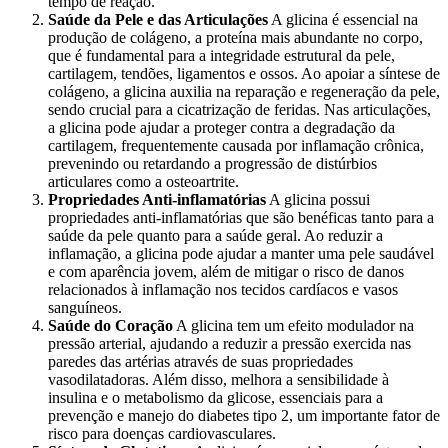
tempo de reação.
Saúde da Pele e das Articulações
A glicina é essencial na
produção de colágeno, a proteína mais abundante no corpo,
que é fundamental para a integridade estrutural da pele,
cartilagem, tendões, ligamentos e ossos. Ao apoiar a síntese de
colágeno, a glicina auxilia na reparação e regeneração da pele,
sendo crucial para a cicatrização de feridas. Nas articulações,
a glicina pode ajudar a proteger contra a degradação da
cartilagem, frequentemente causada por inflamação crônica,
prevenindo ou retardando a progressão de distúrbios
articulares como a osteoartrite.
Propriedades Anti-inflamatórias
A glicina possui
propriedades anti-inflamatórias que são benéficas tanto para a
saúde da pele quanto para a saúde geral. Ao reduzir a
inflamação, a glicina pode ajudar a manter uma pele saudável
e com aparência jovem, além de mitigar o risco de danos
relacionados à inflamação nos tecidos cardíacos e vasos
sanguíneos.
Saúde do Coração
A glicina tem um efeito modulador na
pressão arterial, ajudando a reduzir a pressão exercida nas
paredes das artérias através de suas propriedades
vasodilatadoras. Além disso, melhora a sensibilidade à
insulina e o metabolismo da glicose, essenciais para a
prevenção e manejo do diabetes tipo 2, um importante fator de
risco para doenças cardiovasculares.