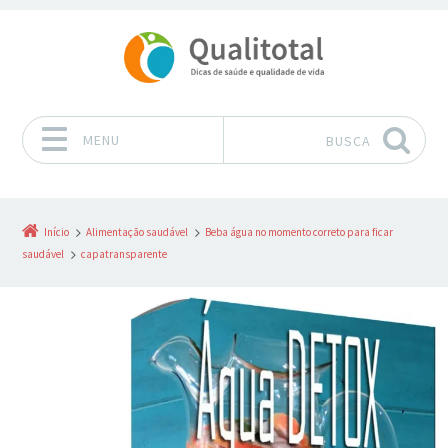
MENU
BUSCA
Pular para o conteúdo
Início
Alimentação saudável
Beba água no momento correto para ficar
saudável
capatransparente