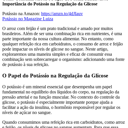
Importância do Potássio na Regulação da Glicose
Potássio na Amazon:
https://amzn.to/4dJIauv
Potássio no Magazine Luiza
O arroz com feijão é um prato tradicional e amado por muitos
brasileiros. Além de ser uma combinação rica em nutrientes, é uma
parte importante da nossa cultura alimentar. No entanto, como
qualquer refeição rica em carboidratos, o consumo de arroz e feijão
pode impactar os níveis de glicose no sangue. Neste artigo,
exploraremos uma maneira simples e eficaz de consumir essa
combinação sem sobrecarregar o organismo: adicionando uma fonte
de potássio à sua refeição.
O Papel do Potássio na Regulação da Glicose
O potássio é um mineral essencial que desempenha um papel
fundamental no equilíbrio dos líquidos do corpo, na regulação da
pressão arterial e na função muscular. No contexto do controle da
glicose, o potássio é especialmente importante porque ajuda a
facilitar a ação da insulina, o hormônio responsável por regular os
níveis de açúcar no sangue.
Quando consumimos uma refeição rica em carboidratos, como arroz
e feijão, os níveis de glicose no sangue aumentam. Para que essa