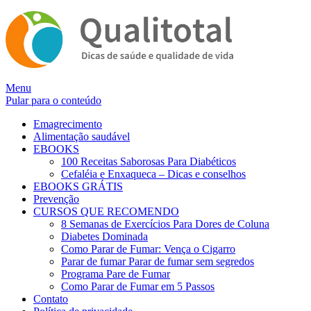
Alternar
Menu
navegação
Pular para o conteúdo
Emagrecimento
Alimentação saudável
EBOOKS
100 Receitas Saborosas Para Diabéticos
Cefaléia e Enxaqueca – Dicas e conselhos
EBOOKS GRÁTIS
Prevenção
CURSOS QUE RECOMENDO
8 Semanas de Exercícios Para Dores de Coluna
Diabetes Dominada
Como Parar de Fumar: Vença o Cigarro
Parar de fumar Parar de fumar sem segredos
Programa Pare de Fumar
Como Parar de Fumar em 5 Passos
Contato