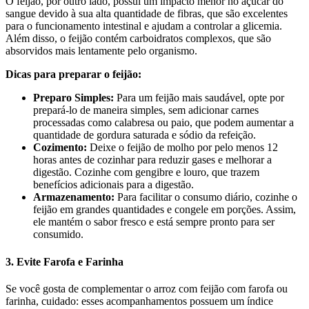
O feijão, por outro lado, possui um impacto menor no açúcar do
sangue devido à sua alta quantidade de fibras, que são excelentes
para o funcionamento intestinal e ajudam a controlar a glicemia.
Além disso, o feijão contém carboidratos complexos, que são
absorvidos mais lentamente pelo organismo.
Dicas para preparar o feijão:
Preparo Simples:
Para um feijão mais saudável, opte por
prepará-lo de maneira simples, sem adicionar carnes
processadas como calabresa ou paio, que podem aumentar a
quantidade de gordura saturada e sódio da refeição.
Cozimento:
Deixe o feijão de molho por pelo menos 12
horas antes de cozinhar para reduzir gases e melhorar a
digestão. Cozinhe com gengibre e louro, que trazem
benefícios adicionais para a digestão.
Armazenamento:
Para facilitar o consumo diário, cozinhe o
feijão em grandes quantidades e congele em porções. Assim,
ele mantém o sabor fresco e está sempre pronto para ser
consumido.
3. Evite Farofa e Farinha
Se você gosta de complementar o arroz com feijão com farofa ou
farinha, cuidado: esses acompanhamentos possuem um índice