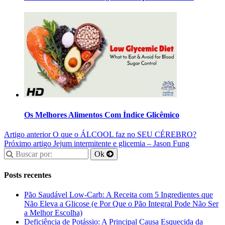
Os Melhores Alimentos Com Índice Glicêmico
Artigo anterior
O que o ÁLCOOL faz no SEU CÉREBRO?
Próximo artigo
Jejum intermitente e glicemia – Jason Fung
Posts recentes
Pão Saudável Low-Carb: A Receita com 5 Ingredientes que
Não Eleva a Glicose (e Por Que o Pão Integral Pode Não Ser
a Melhor Escolha)
Deficiência de Potássio: A Principal Causa Esquecida da