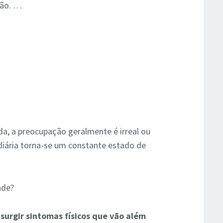
ção. …
?
a, a preocupação geralmente é irreal ou
 diária torna-se um constante estado de
ade?
urgir sintomas físicos que vão além