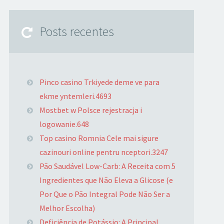
Posts recentes
Pinco casino Trkiyede deme ve para
ekme yntemleri.4693
Mostbet w Polsce rejestracja i
logowanie.648
Top casino Romnia Cele mai sigure
cazinouri online pentru nceptori.3247
Pão Saudável Low-Carb: A Receita com 5
Ingredientes que Não Eleva a Glicose (e
Por Que o Pão Integral Pode Não Ser a
Melhor Escolha)
Deficiência de Potássio: A Principal