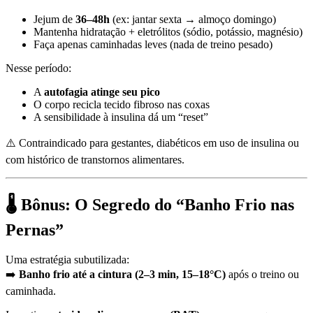
Jejum de
36–48h
(ex: jantar sexta → almoço domingo)
Mantenha hidratação + eletrólitos (sódio, potássio, magnésio)
Faça apenas caminhadas leves (nada de treino pesado)
Nesse período:
A
autofagia atinge seu pico
O corpo recicla tecido fibroso nas coxas
A sensibilidade à insulina dá um “reset”
⚠️ Contraindicado para gestantes, diabéticos em uso de insulina ou
com histórico de transtornos alimentares.
🌡️ Bônus: O Segredo do “Banho Frio nas
Pernas”
Uma estratégia subutilizada:
➡️
Banho frio até a cintura (2–3 min, 15–18°C)
após o treino ou
caminhada.