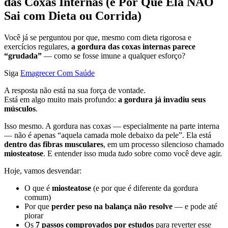
das Coxas Internas (e Por Que Ela NÃO
Sai com Dieta ou Corrida)
Você já se perguntou por que, mesmo com dieta rigorosa e
exercícios regulares,
a gordura das coxas internas parece
“grudada”
— como se fosse imune a qualquer esforço?
Siga
Emagrecer Com Saúde
A resposta não está na sua força de vontade.
Está em algo muito mais profundo:
a gordura já invadiu seus
músculos
.
Isso mesmo. A gordura nas coxas — especialmente na parte interna
— não é apenas “aquela camada mole debaixo da pele”. Ela está
dentro das fibras musculares
, em um processo silencioso chamado
miosteatose
. E entender isso muda
tudo
sobre como você deve agir.
Hoje, vamos desvendar:
O que é
miosteatose
(e por que é diferente da gordura
comum)
Por que
perder peso na balança não resolve
— e pode até
piorar
Os
7 passos comprovados por estudos
para reverter esse