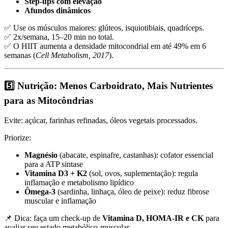
Step-ups com elevação
Afundos dinâmicos
✅ Use os músculos maiores: glúteos, isquiotibiais, quadríceps.
✅ 2x/semana, 15–20 min no total.
✅ O HIIT aumenta a densidade mitocondrial em até 49% em 6
semanas (
Cell Metabolism, 2017
).
5️⃣ Nutrição: Menos Carboidrato, Mais Nutrientes
para as Mitocôndrias
Evite: açúcar, farinhas refinadas, óleos vegetais processados.
Priorize:
Magnésio
(abacate, espinafre, castanhas): cofator essencial
para a ATP sintase
Vitamina D3 + K2
(sol, ovos, suplementação): regula
inflamação e metabolismo lipídico
Ômega-3
(sardinha, linhaça, óleo de peixe): reduz fibrose
muscular e inflamação
📌 Dica: faça um check-up de
Vitamina D, HOMA-IR e CK
para
avaliar seu estado metabólico-muscular.