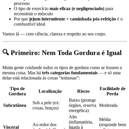
processo
O tipo de exercício
mais eficaz (e negligenciado)
para
reconstruir o músculo
Por que
jejum intermitente + caminhada pós-refeição
é o
combustível
ideal
Vamos lá — com ciência, clareza e respeito ao seu corpo.
🔍 Primeiro: Nem Toda Gordura é Igual
Muita gente confunde todos os tipos de gordura como se fossem a
mesma coisa. Mas há
três categorias fundamentais
— e só uma
delas está relacionada às coxas “teimosas”:
Tipo de
Facilidade de
Localização
Riscos
Gordura
Perda
Baixo (protege
Sob a pele (ex:
Subcutânea
órgãos, reserva
Moderada
coxas, braços)
energética)
Alto
Média
(inflamatória,
Ao redor dos
(responde bem
Visceral
ligada à