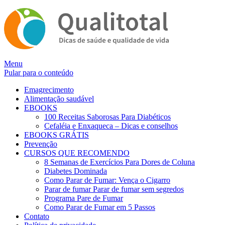
Alternar
Menu
navegação
Pular para o conteúdo
Emagrecimento
Alimentação saudável
EBOOKS
100 Receitas Saborosas Para Diabéticos
Cefaléia e Enxaqueca – Dicas e conselhos
EBOOKS GRÁTIS
Prevenção
CURSOS QUE RECOMENDO
8 Semanas de Exercícios Para Dores de Coluna
Diabetes Dominada
Como Parar de Fumar: Vença o Cigarro
Parar de fumar Parar de fumar sem segredos
Programa Pare de Fumar
Como Parar de Fumar em 5 Passos
Contato