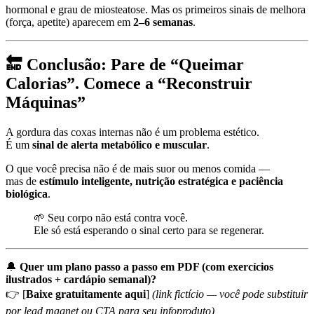
hormonal e grau de miosteatose. Mas os primeiros sinais de melhora
(força, apetite) aparecem em
2–6 semanas
.
🔚 Conclusão: Pare de “Queimar
Calorias”. Comece a “Reconstruir
Máquinas”
A gordura das coxas internas não é um problema estético.
É um
sinal de alerta metabólico e muscular
.
O que você precisa não é de mais suor ou menos comida —
mas de
estímulo inteligente, nutrição estratégica e paciência
biológica
.
🌱 Seu corpo não está contra você.
Ele só está esperando o sinal certo para se regenerar.
🔔
Quer um plano passo a passo em PDF (com exercícios
ilustrados + cardápio semanal)?
👉 [
Baixe gratuitamente aqui
]
(link fictício — você pode substituir
por lead magnet ou CTA para seu infoproduto)