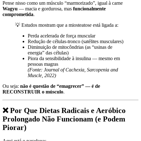
Pense nisso como um músculo “marmorizado”, igual à carne
Wagyu
— macia e gordurosa, mas
funcionalmente
comprometida
.
💡 Estudos mostram que a miosteatose está ligada a:
Perda acelerada de força muscular
Redução de células-tronco (satélites musculares)
Diminuição de mitocôndrias (as “usinas de
energia” das células)
Piora da sensibilidade à insulina — mesmo em
pessoas magras
(Fonte: Journal of Cachexia, Sarcopenia and
Muscle, 2022)
Ou seja:
não é questão de “emagrecer” — é de
RECONSTRUIR o músculo
.
❌ Por Que Dietas Radicais e Aeróbico
Prolongado Não Funcionam (e Podem
Piorar)
Aqui está o paradoxo: