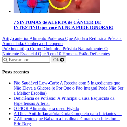
7 SINTOMAS de ALERTA de CÂNCER DE
INTESTINO que você NUNCA PODE IGNORAR!
Artigo anterior
Alimento Poderoso Que Ajuda a Reduzir a Próstata
Aumentada: Conheça o Licopeno
Próximo artigo
Como Diminuir a Próstata Naturalmente: O
Nutriente Essencial Que 9 em 10 Homens Estão Deficientes
Posts recentes
Pão Saudável Low-Carb: A Receita com 5 Ingredientes que
Não Eleva a Glicose (e Por Que o Pão Integral Pode Não Ser
a Melhor Escolha)
Deficiência de Potássio: A Principal Causa Esquecida da
Hipertensão Arterial
O PIOR Alimento para o seu Fígado
A Dieta Anti-Inflamatória: Guia Completo para Iniciantes —
7 Alimentos que Baixam a Insulina e Curam seu Intestino –
Eric Berg