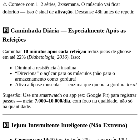
⚠️ Comece com 1–2 séries, 2x/semana. O músculo vai ficar
dolorido — isso é sinal de
ativação
. Descanse 48h antes de repetir.
2️⃣ Caminhada Diária — Especialmente Após as
Refeições
Caminhar
10 minutos após cada refeição
reduz picos de glicose
em até 22% (
Diabetologia, 2016
). Isso:
Diminui a resistência à insulina
“Direciona” o açúcar para os músculos (não para o
armazenamento como gordura)
Ativa a lípase muscular — enzima que quebra a gordura
local
Sugestão: Use um smartwatch ou app (ex: Google Fit) para registrar
passos — meta:
7.000–10.000/dia
, com foco na qualidade, não só
na quantidade.
3️⃣ Jejum Intermitente Inteligente (Não Extremo)
Comece com 14:10
(ex: jantar às 20h → almoço às 10h)