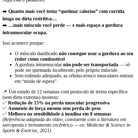
➡️
Quanto mais você tenta “queimar calorias” com corrida
longa ou dieta restritiva…
➡️
…mais músculo você perde — e mais espaço a gordura
intramuscular ocupa.
Isso acontece porque:
O músculo danificado
não consegue usar a gordura ao seu
redor como combustível
A gordura intramuscular
não pode ser transportada
— só
pode ser queimada
localmente
, pelo próprio músculo
Sem estímulo adequado, as células-tronco musculares entram
em “modo de espera”
📌 Um estudo de 12 semanas com protocolo de treino específico
(sem dieta extrema) mostrou:
✅
Redução de 15% na perda muscular progressiva
✅
Aumento de força mesmo sem perda de peso
✅
Melhora na sensibilidade à insulina em 8 semanas
(Referência adaptada do vídeo, consistente com a literatura em
sarcopenia e treinamento excêntrico — ex:
Medicine & Science in
Sports & Exercise
, 2021)