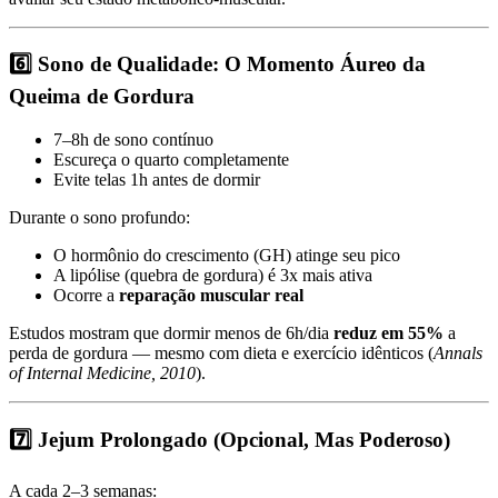
6️⃣ Sono de Qualidade: O Momento Áureo da
Queima de Gordura
7–8h de sono contínuo
Escureça o quarto completamente
Evite telas 1h antes de dormir
Durante o sono profundo:
O hormônio do crescimento (GH) atinge seu pico
A lipólise (quebra de gordura) é 3x mais ativa
Ocorre a
reparação muscular real
Estudos mostram que dormir menos de 6h/dia
reduz em 55%
a
perda de gordura — mesmo com dieta e exercício idênticos (
Annals
of Internal Medicine, 2010
).
7️⃣ Jejum Prolongado (Opcional, Mas Poderoso)
A cada 2–3 semanas: