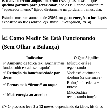
Isso ativa o
tecido adiposo marrom (BAT)
nas coxas — que
queima gordura para gerar calor
, não ATP. É como colocar um
“aquecedor interno” ligado diretamente na gordura intramuscular.
Estudos mostram aumento de
250% no gasto energético local
após
exposição ao frio (
Journal of Clinical Investigation, 2014
).
📈 Como Medir Se Está Funcionando
(Sem Olhar a Balança)
Indicador
O Que Significa
✅
Aumento de força
(ex: agachar mais
Músculo está se
fundo, subir escada sem apoio)
regenerando
✅
Redução da fome/ansiedade por
Você está queimando
doces
gordura (cetose suave)
Redução de edema +
✅
Pernas mais “firmes” ao toque
fibrose
Mitocôndrias
✅
Mais energia ao acordar
recuperando função
👉 O processo leva
3 a 12 meses
, dependendo da idade, histórico