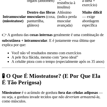
órgãos (abdômen)
a dieta +
resistência à
exercício)
insulina)
Dentro das fibras
Altíssimo
Muito difícil
Intramuscular
musculares
(coxa,
(indica perda
— exige
(miosteatose)
panturrilha,
muscular
abordagem
glúteos)
avançada)
específica
👉 A gordura das
coxas internas
geralmente é uma combinação de
subcutânea + intramuscular
. E é justamente essa última que
explica por que:
Você não vê resultados mesmo com exercícios
A pele fica flácida, mesmo com “peso ideal”
A celulite piora com o tempo (especialmente após os 35 anos)
🧪 O Que É Miosteatose? (E Por Que Ela
É Tão Perigosa)
Miosteatose
é o acúmulo de gordura
fora das células adiposas
—
ou seja, a gordura invade tecidos que
não deveriam armazená-la
,
como músculos.