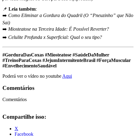
📌
Leia também
:
➡️
Como Eliminar a Gordura do Quadril (O “Pneuzinho” que Não
Sai)
➡️
Miosteatose na Terceira Idade: É Possível Reverter?
➡️
Celulite Profunda x Superficial: Qual o seu tipo?
#GorduraDasCoxas #Miosteatose #SaúdeDaMulher
#TreinoParaCoxas #JejumIntermitenteBrasil #ForçaMuscular
#EnvelhecimentoSaudável
Poderá ver o vídeo no youtube
Aqui
Comentários
Comentários
Compartilhe isso:
X
Facebook