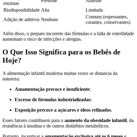
Presente
Ausente
enzimas
Biodisponibilidade
Alta
Limitada
Comuns (espessantes,
Adição de aditivos
Nenhum
corantes, conservantes)
Além disso, o preparo incorreto das fórmulas e a falta de esterilidade
aumentam o risco de infecções e alergias.
O Que Isso Significa para os Bebês de
Hoje?
A alimentação infantil moderna muitas vezes se distancia da
natureza:
Amamentação precoce e insuficiente
;
Excesso de fórmulas industrializadas
;
Exposição precoce a açúcares e óleos refinados
.
Esses fatores contribuem para o
aumento da obesidade infantil
, da
resistência à insulina e de outros distúrbios metabólicos.
Portanto, incentivar a
amamentação exclusiva até os 6 meses
e