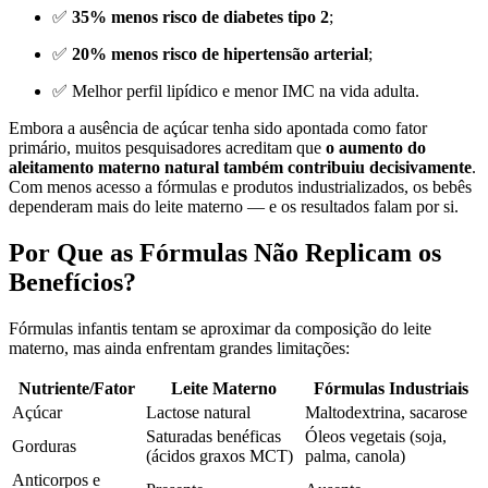
✅
35% menos risco de diabetes tipo 2
;
✅
20% menos risco de hipertensão arterial
;
✅ Melhor perfil lipídico e menor IMC na vida adulta.
Embora a ausência de açúcar tenha sido apontada como fator
primário, muitos pesquisadores acreditam que
o aumento do
aleitamento materno natural também contribuiu decisivamente
.
Com menos acesso a fórmulas e produtos industrializados, os bebês
dependeram mais do leite materno — e os resultados falam por si.
Por Que as Fórmulas Não Replicam os
Benefícios?
Fórmulas infantis tentam se aproximar da composição do leite
materno, mas ainda enfrentam grandes limitações:
Nutriente/Fator
Leite Materno
Fórmulas Industriais
Açúcar
Lactose natural
Maltodextrina, sacarose
Saturadas benéficas
Óleos vegetais (soja,
Gorduras
(ácidos graxos MCT)
palma, canola)
Anticorpos e