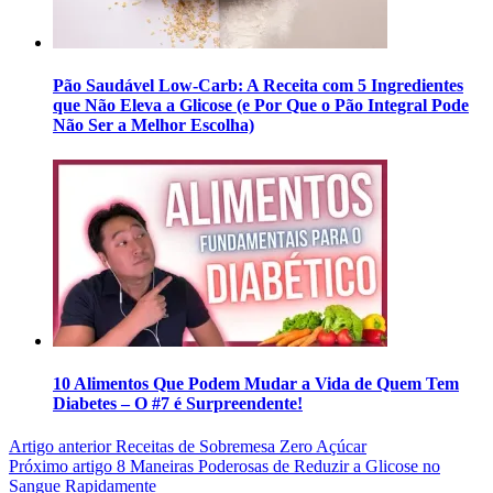
Pão Saudável Low-Carb: A Receita com 5 Ingredientes
que Não Eleva a Glicose (e Por Que o Pão Integral Pode
Não Ser a Melhor Escolha)
10 Alimentos Que Podem Mudar a Vida de Quem Tem
Diabetes – O #7 é Surpreendente!
Artigo anterior
Receitas de Sobremesa Zero Açúcar
Próximo artigo
8 Maneiras Poderosas de Reduzir a Glicose no
Sangue Rapidamente