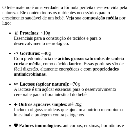
O leite materno é uma verdadeira fórmula perfeita desenvolvida pela
natureza. Ele contém todos os nutrientes necessários para o
crescimento saudável de um bebê. Veja sua
composição média
por
litro:
🧬
Proteínas
: ~10g
Essenciais para a construção de tecidos e para o
desenvolvimento neurológico.
🧈
Gorduras
: ~40g
Com predominância de
ácidos graxos saturados de cadeia
curta e média
, como o ácido láurico. Essas gorduras são de
fácil digestão, altamente energéticas e com
propriedades
antimicrobianas
.
🍬
Lactose (açúcar natural)
: ~70g
A lactose é um açúcar essencial para o desenvolvimento
cerebral e para a flora intestinal do bebê.
➕
Outros açúcares simples
: até 20g
Incluem oligossacarídeos que ajudam a nutrir o microbioma
intestinal e protegem contra patógenos.
🛡️
Fatores imunológicos
: anticorpos, enzimas, hormônios e