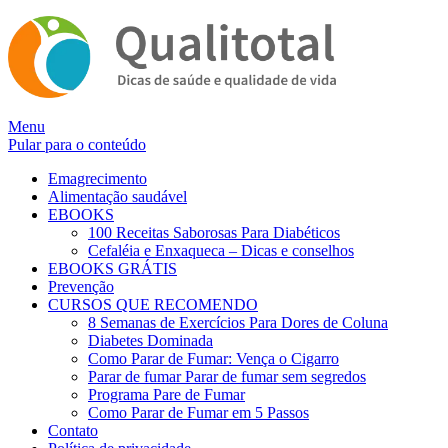
Alternar
Menu
navegação
Pular para o conteúdo
Emagrecimento
Alimentação saudável
EBOOKS
100 Receitas Saborosas Para Diabéticos
Cefaléia e Enxaqueca – Dicas e conselhos
EBOOKS GRÁTIS
Prevenção
CURSOS QUE RECOMENDO
8 Semanas de Exercícios Para Dores de Coluna
Diabetes Dominada
Como Parar de Fumar: Vença o Cigarro
Parar de fumar Parar de fumar sem segredos
Programa Pare de Fumar
Como Parar de Fumar em 5 Passos
Contato