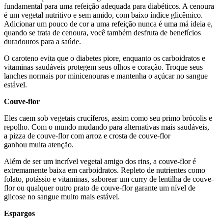
fundamental para uma refeição adequada para diabéticos. A cenoura
é um vegetal nutritivo e sem amido, com baixo índice glicêmico.
Adicionar um pouco de cor a uma refeição nunca é uma má ideia e,
quando se trata de cenoura, você também desfruta de benefícios
duradouros para a saúde.
O caroteno evita que o diabetes piore, enquanto os carboidratos e
vitaminas saudáveis protegem seus olhos e coração. Troque seus
lanches normais por minicenouras e mantenha o açúcar no sangue
estável.
Couve-flor
Eles caem sob vegetais crucíferos, assim como seu primo brócolis e
repolho. Com o mundo mudando para alternativas mais saudáveis,
a pizza de couve-flor com arroz e crosta de couve-flor
ganhou muita atenção.
Além de ser um incrível vegetal amigo dos rins, a couve-flor é
extremamente baixa em carboidratos. Repleto de nutrientes como
folato, potássio e vitaminas, saborear um curry de lentilha de couve-
flor ou qualquer outro prato de couve-flor garante um nível de
glicose no sangue muito mais estável.
Espargos