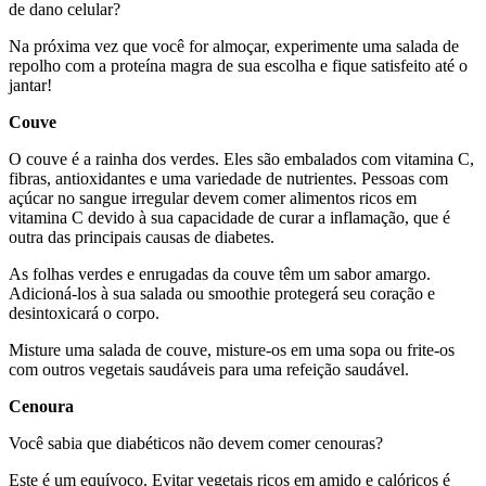
de dano celular?
Na próxima vez que você for almoçar, experimente uma salada de
repolho com a proteína magra de sua escolha e fique satisfeito até o
jantar!
Couve
O couve é a rainha dos verdes. Eles são embalados com vitamina C,
fibras, antioxidantes e uma variedade de nutrientes. Pessoas com
açúcar no sangue irregular devem comer alimentos ricos em
vitamina C devido à sua capacidade de curar a inflamação, que é
outra das principais causas de diabetes.
As folhas verdes e enrugadas da couve têm um sabor amargo.
Adicioná-los à sua salada ou smoothie protegerá seu coração e
desintoxicará o corpo.
Misture uma salada de couve, misture-os em uma sopa ou frite-os
com outros vegetais saudáveis para uma refeição saudável.
Cenoura
Você sabia que diabéticos não devem comer cenouras?
Este é um equívoco. Evitar vegetais ricos em amido e calóricos é