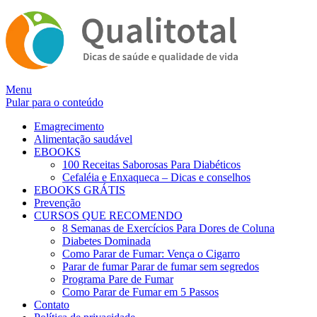
Alternar
Menu
navegação
Pular para o conteúdo
Emagrecimento
Alimentação saudável
EBOOKS
100 Receitas Saborosas Para Diabéticos
Cefaléia e Enxaqueca – Dicas e conselhos
EBOOKS GRÁTIS
Prevenção
CURSOS QUE RECOMENDO
8 Semanas de Exercícios Para Dores de Coluna
Diabetes Dominada
Como Parar de Fumar: Vença o Cigarro
Parar de fumar Parar de fumar sem segredos
Programa Pare de Fumar
Como Parar de Fumar em 5 Passos
Contato