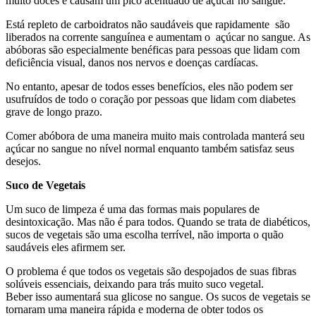
muito doces e causam um pico acentuado de açúcar no sangue.
Está repleto de carboidratos não saudáveis que rapidamente são
liberados na corrente sanguínea e aumentam o açúcar no sangue. As
abóboras são especialmente benéficas para pessoas que lidam com
deficiência visual, danos nos nervos e doenças cardíacas.
No entanto, apesar de todos esses benefícios, eles não podem ser
usufruídos de todo o coração por pessoas que lidam com diabetes
grave de longo prazo.
Comer abóbora de uma maneira muito mais controlada manterá seu
açúcar no sangue no nível normal enquanto também satisfaz seus
desejos.
Suco de Vegetais
Um suco de limpeza é uma das formas mais populares de
desintoxicação. Mas não é para todos. Quando se trata de diabéticos,
sucos de vegetais são uma escolha terrível, não importa o quão
saudáveis eles afirmem ser.
O problema é que todos os vegetais são despojados de suas fibras
solúveis essenciais, deixando para trás muito suco vegetal.
Beber isso aumentará sua glicose no sangue. Os sucos de vegetais se
tornaram uma maneira rápida e moderna de obter todos os