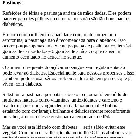
Pastinaga
Refeições de férias e pastinaga andam de mãos dadas. Eles podem
parecer parentes pálidos da cenoura, mas não são tão bons para os
diabéticos.
Embora compartilhem a capacidade comum de aumentar a
serotonina, a pastinaga não é recomendada para diabéticos. Isso
ocorre porque apenas uma xícara pequena de pastinaga contém 24
gramas de carboidratos e 6 gramas de açúcar, o que causa um
aumento acentuado no açúcar no sangue.
O aumento frequente do açúcar no sangue sem regulamentação
pode levar ao diabetes. Especialmente para pessoas propensas a isso.
Também pode causar sérios problemas de saúde em pessoas que já
vivem com diabetes.
Substituir a pastinaca por batata-doce ou cenoura irá enchê-lo de
nutrientes naturais como vitaminas, antioxidantes e caroteno e
manter o açúcar no sangue dentro da faixa normal. Abóbora
estalando com cor laranja brilhante e deliciosamente reconfortante
no sabor, abóbora é esse gosto para a temporada de férias.
Mas se você está lidando com diabetes , seria sábio evitar esse
vegetal. Com uma classificação alta no índice GI , as abóboras são