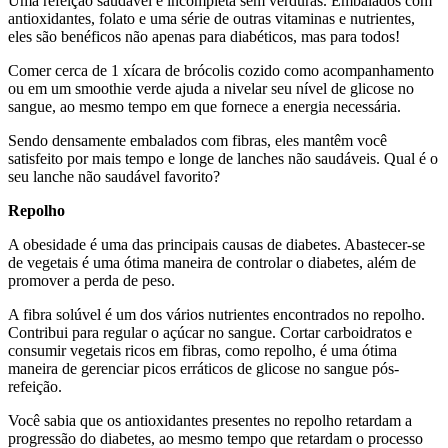
Uma refeição saudável é incompleta sem verduras. Embalados com
antioxidantes, folato e uma série de outras vitaminas e nutrientes,
eles são benéficos não apenas para diabéticos, mas para todos!
Comer cerca de 1 xícara de brócolis cozido como acompanhamento
ou em um smoothie verde ajuda a nivelar seu nível de glicose no
sangue, ao mesmo tempo em que fornece a energia necessária.
Sendo densamente embalados com fibras, eles mantêm você
satisfeito por mais tempo e longe de lanches não saudáveis. Qual é o
seu lanche não saudável favorito?
Repolho
A obesidade é uma das principais causas de diabetes. Abastecer-se
de vegetais é uma ótima maneira de controlar o diabetes, além de
promover a perda de peso.
A fibra solúvel é um dos vários nutrientes encontrados no repolho.
Contribui para regular o açúcar no sangue. Cortar carboidratos e
consumir vegetais ricos em fibras, como repolho, é uma ótima
maneira de gerenciar picos erráticos de glicose no sangue pós-
refeição.
Você sabia que os antioxidantes presentes no repolho retardam a
progressão do diabetes, ao mesmo tempo que retardam o processo