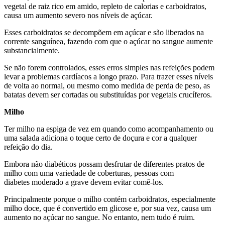
vegetal de raiz rico em amido, repleto de calorias e carboidratos,
causa um aumento severo nos níveis de açúcar.
Esses carboidratos se decompõem em açúcar e são liberados na
corrente sanguínea, fazendo com que o açúcar no sangue aumente
substancialmente.
Se não forem controlados, esses erros simples nas refeições podem
levar a problemas cardíacos a longo prazo. Para trazer esses níveis
de volta ao normal, ou mesmo como medida de perda de peso, as
batatas devem ser cortadas ou substituídas por vegetais crucíferos.
Milho
Ter milho na espiga de vez em quando como acompanhamento ou
uma salada adiciona o toque certo de doçura e cor a qualquer
refeição do dia.
Embora não diabéticos possam desfrutar de diferentes pratos de
milho com uma variedade de coberturas, pessoas com
diabetes moderado a grave devem evitar comê-los.
Principalmente porque o milho contém carboidratos, especialmente
milho doce, que é convertido em glicose e, por sua vez, causa um
aumento no açúcar no sangue. No entanto, nem tudo é ruim.