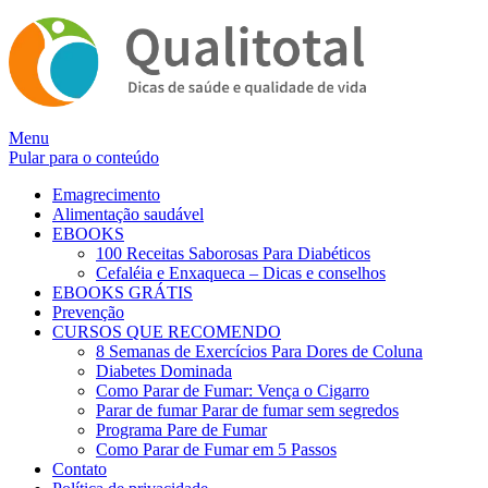
Alternar
Menu
navegação
Pular para o conteúdo
Emagrecimento
Alimentação saudável
EBOOKS
100 Receitas Saborosas Para Diabéticos
Cefaléia e Enxaqueca – Dicas e conselhos
EBOOKS GRÁTIS
Prevenção
CURSOS QUE RECOMENDO
8 Semanas de Exercícios Para Dores de Coluna
Diabetes Dominada
Como Parar de Fumar: Vença o Cigarro
Parar de fumar Parar de fumar sem segredos
Programa Pare de Fumar
Como Parar de Fumar em 5 Passos
Contato