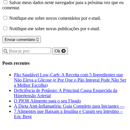
Salvar meus dados neste navegador para a próxima vez que eu
comentar.
Notifique-me sobre novos comentários por e-mail.
Notifique-me sobre novas publicações por e-mail.
Posts recentes
Pão Saudável Low-Carb: A Receita com 5 Ingredientes que
Não Eleva a Glicose (e Por Que o Pão Integral Pode Não Ser
a Melhor Escolha)
Deficiência de Potássio: A Principal Causa Esquecida da
Hipertensão Arterial
O PIOR Alimento para o seu Fígado
A Dieta Anti-Inflamatória: Guia Completo para Iniciantes —
7 Alimentos que Baixam a Insulina e Curam seu Intestino –
Eric Berg