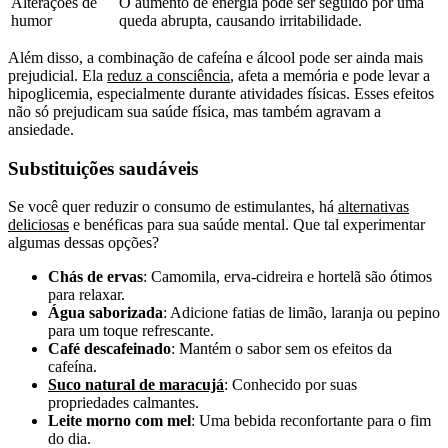
Alterações de
O aumento de energia pode ser seguido por uma
humor
queda abrupta, causando irritabilidade.
Além disso, a combinação de cafeína e álcool pode ser ainda mais
prejudicial. Ela
reduz a consciência
, afeta a memória e pode levar a
hipoglicemia, especialmente durante atividades físicas. Esses efeitos
não só prejudicam sua saúde física, mas também agravam a
ansiedade.
Substituições saudáveis
Se você quer reduzir o consumo de estimulantes, há
alternativas
deliciosas
e benéficas para sua saúde mental. Que tal experimentar
algumas dessas opções?
Chás de ervas
: Camomila, erva-cidreira e hortelã são ótimos
para relaxar.
Água saborizada
: Adicione fatias de limão, laranja ou pepino
para um toque refrescante.
Café descafeinado
: Mantém o sabor sem os efeitos da
cafeína.
Suco natural de maracujá
: Conhecido por suas
propriedades calmantes.
Leite morno com mel
: Uma bebida reconfortante para o fim
do dia.