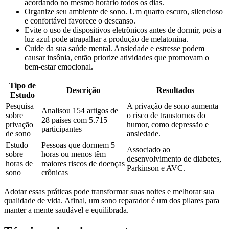
acordando no mesmo horário todos os dias.
Organize seu ambiente de sono. Um quarto escuro, silencioso
e confortável favorece o descanso.
Evite o uso de dispositivos eletrônicos antes de dormir, pois a
luz azul pode atrapalhar a produção de melatonina.
Cuide da sua saúde mental. Ansiedade e estresse podem
causar insônia, então priorize atividades que promovam o
bem-estar emocional.
Tipo de
Descrição
Resultados
Estudo
Pesquisa
A privação de sono aumenta
Analisou 154 artigos de
sobre
o risco de transtornos do
28 países com 5.715
privação
humor, como depressão e
participantes
de sono
ansiedade.
Estudo
Pessoas que dormem 5
Associado ao
sobre
horas ou menos têm
desenvolvimento de diabetes,
horas de
maiores riscos de doenças
Parkinson e AVC.
sono
crônicas
Adotar essas práticas pode transformar suas noites e melhorar sua
qualidade de vida. Afinal, um sono reparador é um dos pilares para
manter a mente saudável e equilibrada.