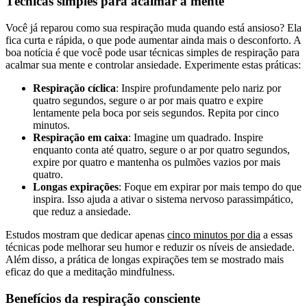
Técnicas simples para acalmar a mente
Você já reparou como sua respiração muda quando está ansioso? Ela
fica curta e rápida, o que pode aumentar ainda mais o desconforto. A
boa notícia é que você pode usar técnicas simples de respiração para
acalmar sua mente e controlar ansiedade. Experimente estas práticas:
Respiração cíclica
: Inspire profundamente pelo nariz por
quatro segundos, segure o ar por mais quatro e expire
lentamente pela boca por seis segundos. Repita por cinco
minutos.
Respiração em caixa
: Imagine um quadrado. Inspire
enquanto conta até quatro, segure o ar por quatro segundos,
expire por quatro e mantenha os pulmões vazios por mais
quatro.
Longas expirações
: Foque em expirar por mais tempo do que
inspira. Isso ajuda a ativar o sistema nervoso parassimpático,
que reduz a ansiedade.
Estudos mostram que dedicar apenas
cinco minutos por dia
a essas
técnicas pode melhorar seu humor e reduzir os níveis de ansiedade.
Além disso, a prática de longas expirações tem se mostrado mais
eficaz do que a meditação mindfulness.
Benefícios da respiração consciente