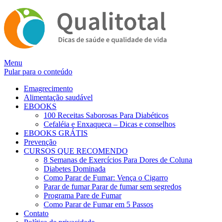
Alternar
Menu
navegação
Pular para o conteúdo
Emagrecimento
Alimentação saudável
EBOOKS
100 Receitas Saborosas Para Diabéticos
Cefaléia e Enxaqueca – Dicas e conselhos
EBOOKS GRÁTIS
Prevenção
CURSOS QUE RECOMENDO
8 Semanas de Exercícios Para Dores de Coluna
Diabetes Dominada
Como Parar de Fumar: Vença o Cigarro
Parar de fumar Parar de fumar sem segredos
Programa Pare de Fumar
Como Parar de Fumar em 5 Passos
Contato