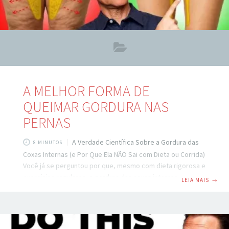
A MELHOR FORMA DE
QUEIMAR GORDURA NAS
PERNAS
A Verdade Científica Sobre a Gordura das
8 MINUTOS
Coxas Internas (e Por Que Ela NÃO Sai com Dieta ou Corrida)
Você já se perguntou por que, mesmo com dieta rigorosa e
exercícios regulares, a gordura das coxas internas parece
LEIA MAIS
→
“grudada” — como se fosse imune a qualquer esforço?
Siga Emagrecer Com Saúde A resposta não está na sua
força de vontade. Está em algo muito mais profundo: a
gordura já invadiu seus músculos. Isso mesmo. A gordura