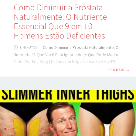
Como Diminuir a Próstata
Naturalmente: O Nutriente
Essencial Que 9 em 10
Homens Estão Deficientes
Como Diminuir a Próstata Naturalmente: O
8 MINUTOS
Nutriente #1 Que Você Está Ignorando (e Que Pode Mudar
Tudo) Por Eric Berg | Na Amazon https://amzn.to/3Xsy4YL
Mais da metade dos homens acima dos 60 anos enfrenta
LEIA MAIS
→
um problema silencioso, mas impactante: o aumento da
próstata. Jatos fracos ao urinar. Acordar 3, 4 vezes por
noite. Sensação de bexiga nunca vazia. Muitos associam
isso à “idade” — como se fosse inevitável. Mas e se eu te
disser que há um nutriente essencial — presente em