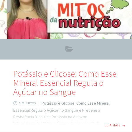
Potássio e Glicose: Como Esse
Mineral Essencial Regula o
Açúcar no Sangue
Potássio e Glicose: Como Esse Mineral
5 MINUTOS
Essencial Regula o Açúcar no Sangue e Prevene a
Resistência à Insulina Potássio na Amazon
https://amzn.to/43jQpuy Última atualização: 06 de
LEIA MAIS
→
novembro de 2025 Você sabia que o potássio caminha