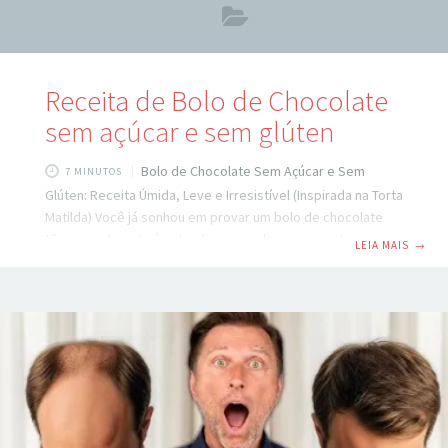
Receita de Bolo de Chocolate
sem açúcar e sem glúten
Bolo de Chocolate Sem Açúcar e Sem
7 MINUTOS
Glúten: Receita Úmida, Leve e Irresistível (Inspirada na Torta
Matilda) Você já sonhou em provar um bolo de chocolate
tão incrivelmente úmido, denso e saboroso quanto aquele
LEIA MAIS
→
famoso da cena do filme Matilda — mas sem culpa, sem
glúten e sem açúcar refinado? Veja 500 Receitas Zero
Açúcar e sem glúten Essa versão fit da torta Matilda, criada
pela confeiteira Auxy, conquistou milhares por ser
surpreendentemente equilibrada: não é doce demais, não
é gordurosa, não