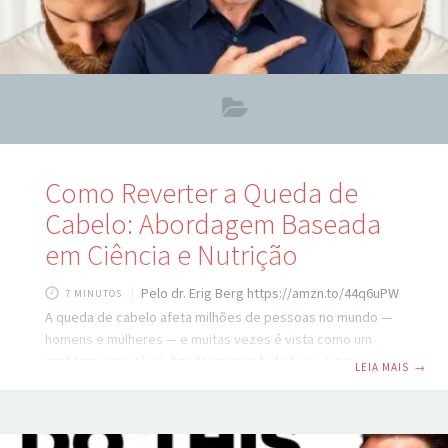
Como Reverter a Queda de
Cabelo: Abordagem Baseada
em Ciência e Nutrição
Pelo dr. Erig Berg https://amzn.to/44q6uPW
7 MINUTOS
A queda de cabelo afeta milhões de pessoas no mundo —
homens e mulheres — e muitas vezes é vista como um
problema inevitável, ligado apenas à idade ou à genética.
LEIA MAIS
→
No entanto, pesquisas recentes mostram que é possível
não apenas desacelerar, mas reverter o processo em
muitos casos, especialmente quando se ataca as causas