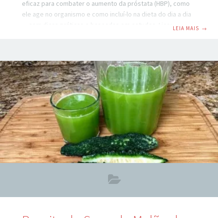
eficaz para combater o aumento da próstata (HBP), como
ele age no organismo e como incluí-lo na dieta do dia a dia
— com dicas práticas e baseadas em estudos. Licopeno na
LEIA MAIS
→
Amazon https://amzn.to/47E9Xw7 No Mercado Livre
https://mercadolivre.com/sec/1kpS3Du O que é o aumento
da próstata e por que ele preocupa? A próstata é uma
glândula do sistema reprodutor masculino, localizada logo
abaixo da bexiga. Em homens jovens, tem, em média, o
tamanho de uma noz.