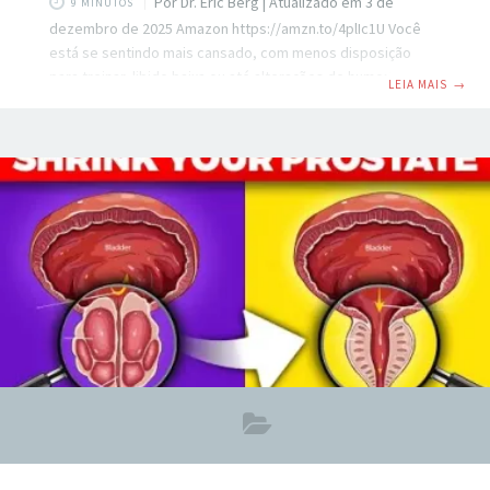
Por Dr. Eric Berg | Atualizado em 3 de
9 MINUTOS
dezembro de 2025 Amazon https://amzn.to/4plIc1U Você
está se sentindo mais cansado, com menos disposição
para treinar, libido baixa ou até alterações de humor? Esses
LEIA MAIS
→
podem ser sinais de testosterona baixa — uma condição
mais comum do que se imagina, e que afeta milhões de
homens no Brasil, muitas vezes sem diagnóstico. Mas a boa
notícia é: é possível reverter esse quadro de forma natural
— sem depender logo de medicamentos ou terapia de