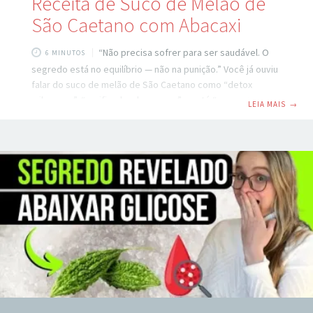
Receita de Suco de Melão de
São Caetano com Abacaxi
“Não precisa sofrer para ser saudável. O
6 MINUTOS
segredo está no equilíbrio — não na punição.” Você já ouviu
falar do suco de melão de São Caetano como “detox
milagroso”, “purificador de sangue” ou até “cura natural
LEIA MAIS
→
para diabetes”? Pois é — ele virou febre nas redes, com
vídeos de sucos verdes intensos… e caras de quem
acabou de morder um limão seco. Comprar na Amazon
https://amzn.to/4nIqdAZ Mas será que dá para aproveitar
os benefícios reais dessa hortaliça — sem passar mal com