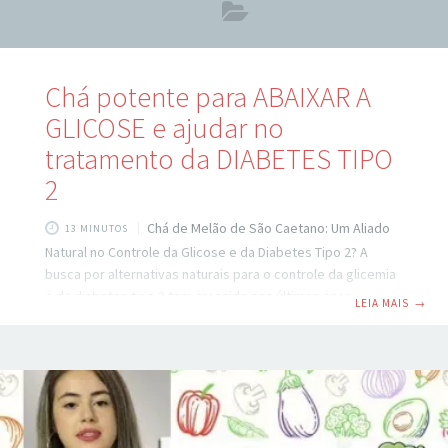
Chá potente para ABAIXAR A
GLICOSE e ajudar no
tratamento da DIABETES TIPO
2
Chá de Melão de São Caetano: Um Aliado
13 MINUTOS
Natural no Controle da Glicose e da Diabetes Tipo 2? A
busca por alternativas naturais para o controle da glicemia
e da diabetes tipo 2 tem crescido nos últimos anos —
LEIA MAIS
→
especialmente entre pessoas que buscam reduzir a
dependência de medicamentos ou complementar o
tratamento convencional com abordagens integrativas.
Nesse contexto, o chá de melão de São Caetano (ou bitter
melon, Momordica charantia) desponta como uma das
plantas medicinais mais estudadas e promissoras. Comprar