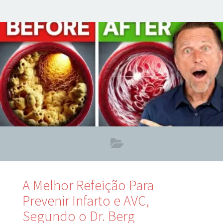
sempre junto com a glicose no seu organismo? E que essa
relação é tão crucial que, sem o mineral adequado, mesmo
a insulina pode não funcionar como deveria? Descubra por
que o potássio é um aliado silencioso — mas poderoso —
na manutenção da saúde metabólica, prevenindo
A Melhor Refeição Para
Prevenir Infarto e AVC,
Segundo o Dr. Berg