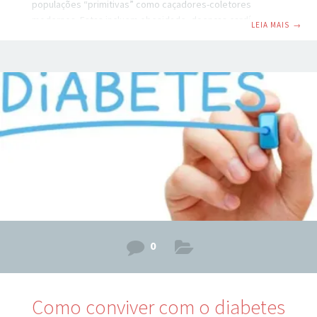
populações “primitivas” como caçadores-coletores
modernos. Estas incluem obesidade, doenças cardíacas ,
LEIA MAIS
→
alguns tipos de câncer e por último, mas não menos
importante, o diabetes tipo II … que atingiu proporções
epidêmicas nas últimas décadas e agora aflige cerca de
300 milhões de pessoas em todo o mundo. Esta doença é
uma causa comum de morte precoce, cegueira, amputação
e uma gravemente diminuída qualidade de vida… e está
avançando rapidamente,
0
Como conviver com o diabetes