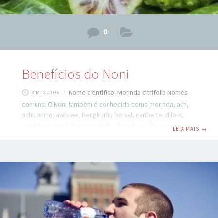
0
Benefícios do Noni
Nome científico: Morinda citrifolia Nomes
3 MINUTOS
comuns: O Noni também é conhecido como morinda, ach,
achi, anino, awltree, bengkudu, bo-aal, caribe te, dilo-K,
maçã hag, maçã de porco, folha de gelo, mulberry indiana,
LEIA MAIS
→
kura, mengkoedoe, mengkudu, minamaram, Morinda
littoralis, amora, eagugu, nhau, nui, nho, NHOR, presa,
NHOR, thom, noko, nona, noni, nono, Nonu, nuna, oko,
assassino de dor, patje, pemii, riro, ruibarbo, te non, Rra,
yeiawa harachan e yo. Eficácia-classificação de segurança:
ÒÒ… Ethno ou outra evidência de eficácia. Classificação de
segurança: ● …