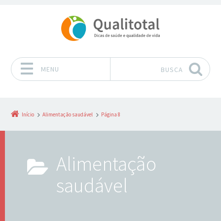
MENU
BUSCA
Pular para o conteúdo
Início
Alimentação saudável
Página 8
Alimentação
saudável