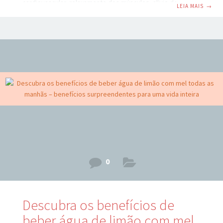
cardiovascular, relaxamento dos músculos, alívio de
LEIA MAIS
→
problemas de memória e condições como gota e diabetes .
O imenso potencial antioxidante do suco de noni exerce
efeitos antipsicóticos, antifúngicos, antibacterianos e anti-
inflamatórios que são valiosos no tratamento de condições
como artrite e distúrbios relacionados com o sistema
nervoso central. Desde milhares de anos, o poder de cura
natural deste suco tem sido
0
Descubra os benefícios de
beber água de limão com mel