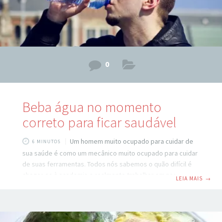
0
Beba água no momento
correto para ficar saudável
Um homem muito ocupado para cuidar de
6 MINUTOS
sua saúde é como um mecânico muito ocupado para cuidar
de suas ferramentas. Todos nós sabemos o quão difícil é
chegar-se à academia e realmente trabalhar em nosso
LEIA MAIS
→
bem-estar físico; como é difícil seguir um plano de dieta e
mudar nossos hábitos alimentares. Mas podemos começar
com algo pequeno, algo simples – Beber água Tudo que
você tem a fazer é beber água. Fazê-lo no momento certo,