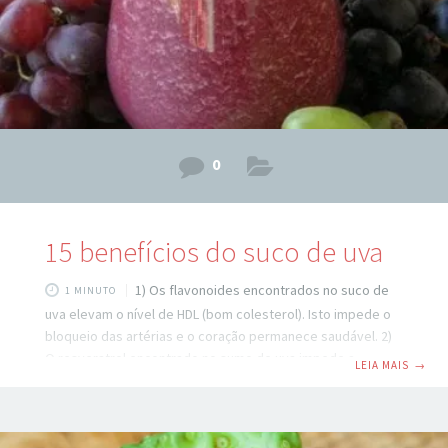
0
15 benefícios do suco de uva
1) Os flavonoides encontrados no suco de
1 MINUTO
uva elevam o nível de HDL (bom colesterol). Isto impede o
bloqueio das artérias e o coração permanece saudável. 2)
O resveratrol encontrado no sumo de uva impede a
LEIA MAIS
→
formação de tumores no corpo. Então, isso previne o
câncer. O suco de uva de cor roxa previne o câncer de
mama. 3) Por beber este suco, os níveis de óxido nítrico é
aumentado no corpo, que reduz a formação de coágulos