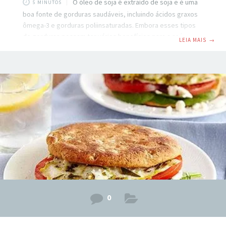
O óleo de soja é extraído de soja e é uma
5 MINUTOS
boa fonte de gorduras saudáveis, incluindo ácidos graxos
ômega-3 e gorduras poliinsaturadas. Embora esses tipos
de gorduras possam ter vários benefícios para a saúde, o
LEIA MAIS
→
óleo de soja ainda é puro, o que significa que comer
demais pode ser prejudicial para sua saúde geral. Quando
comido com moderação e em lugar de gorduras não
saudáveis, como a banha, o óleo de soja, pode ser uma
adição saudável à sua dieta. Conteúdo de gordura
0