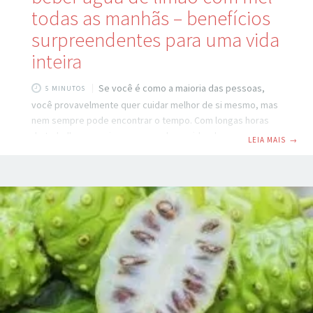
todas as manhãs – benefícios
surpreendentes para uma vida
inteira
Se você é como a maioria das pessoas,
5 MINUTOS
você provavelmente quer cuidar melhor de si mesmo, mas
nem sempre pode encontrar o tempo. Com longas horas
de trabalho, uma viagem ocupada e cuidar de uma casa e
LEIA MAIS
→
filhos, cuidar de si mesmo muitas vezes toma tempo para
outros negócios. A boa notícia é, porém, que existem
maneiras rápidas e fáceis de melhorar a sua saúde, mesmo
se você não tem muito tempo para fazê-lo. Beber água
com limão e mel todos os