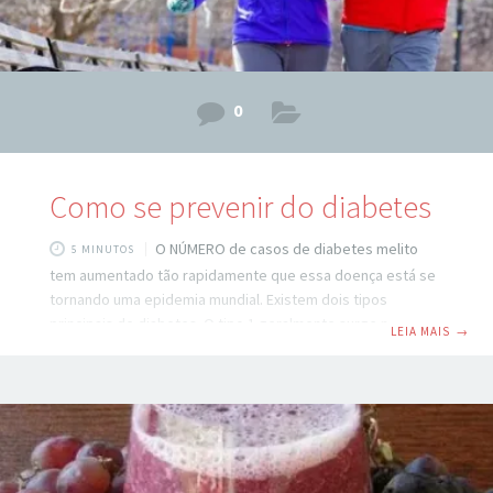
0
Como se prevenir do diabetes
O NÚMERO de casos de diabetes melito
5 MINUTOS
tem aumentado tão rapidamente que essa doença está se
tornando uma epidemia mundial. Existem dois tipos
principais de diabetes. O tipo 1 geralmente surge na
LEIA MAIS
→
infância, e atualmente os médicos não sabem como
preveni-lo. Este artigo fala sobre o tipo 2, que corresponde
a cerca de 90% de todos os casos de diabetes. Embora
fosse considerada no passado uma doença apenas de
adultos, mais recentemente, o diabetes tipo 2 também
tem sido diagnosticado em crianças. No entanto, de acordo
com