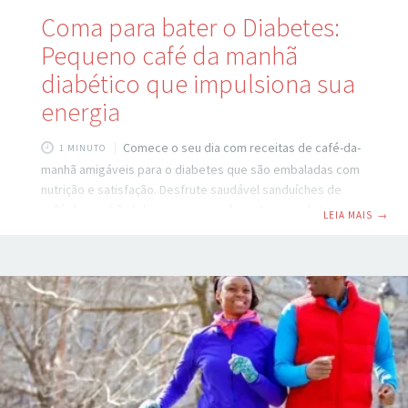
Coma para bater o Diabetes:
Pequeno café da manhã
diabético que impulsiona sua
energia
Comece o seu dia com receitas de café-da-
1 MINUTO
manhã amigáveis ​​para o diabetes que são embaladas com
nutrição e satisfação. Desfrute saudável sanduíches de
café-da-manhã, deliciosos super-alimentos, omeletes,
LEIA MAIS
→
iogurtes, e muito mais. Rende: 4 porções Tamanho da dose:
1 sanduíche cada Gramas de carboidrato por porção: 25
Ingredientes 4 sanduíches multigrãos 4 colheres de chá de
azeite 1 colher de sopa de alecrim fresco cortado ou 1/2
colher de chá de alecrim seco, esmagado 4 ovos 2 xícaras
de folhas de bebê espinafre 1