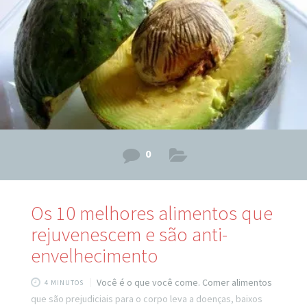
na quantidade certa, ser consistente, e você está
0
Os 10 melhores alimentos que
rejuvenescem e são anti-
envelhecimento
Você é o que você come. Comer alimentos
4 MINUTOS
que são prejudiciais para o corpo leva a doenças, baixos